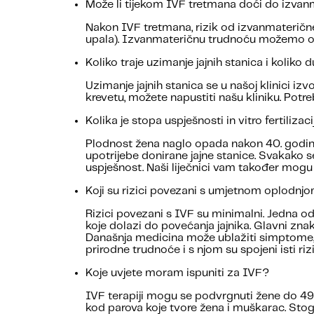
Može li tijekom IVF tretmana doći do izva
Nakon IVF tretmana, rizik od izvanmaterične
upala). Izvanmateričnu trudnoću možemo ot
Koliko traje uzimanje jajnih stanica i kolik
Uzimanje jajnih stanica se u našoj klinici i
krevetu, možete napustiti našu kliniku. Potre
Kolika je stopa uspješnosti in vitro fertiliza
Plodnost žena naglo opada nakon 40. godine.
upotrijebe donirane jajne stanice. Svakako s
uspješnost.
Naši liječnici vam također mogu
Koji su rizici povezani s umjetnom oplodnj
Rizici povezani s IVF su minimalni. Jedna od
koje dolazi do povećanja jajnika. Glavni zna
Današnja medicina može ublažiti simptome, 
prirodne trudnoće i s njom su spojeni isti riz
Koje uvjete moram ispuniti za IVF?
IVF terapiji mogu se podvrgnuti žene do 4
kod parova koje tvore žena i muškarac. Sto