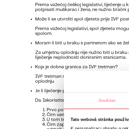
Prema važećoj češkoj legislativi, liječenje
potpisati muškarac i žena, ne nužno bračni p
Može li se utvrditi spol djeteta prije IVF po
Prema važećoj legislativi, spol djeteta mogu
spolom.
Moram li biti u braku s partnerom ako se že
Za umjetnu oplodnju nije nužno biti u braku 
liječenje neplodnosti doniranim stanicama.
Koja je dobna granica za IVF tretman?
IVF tretman može se provoditi do 49. godin
oplodnju.
Je li liječenje pokriveno zdravstvenim osig
Souhlas
Da. Iskoristite priliku za sufinanciranje od 
Prvo podnosite zahtjev za sufinanciranj
Čim vam HZZO (Hrvatski zavod za zdrav
Tato webová stránka použív
U tom trenutku mi šaljemo HZZO potvrdu 
Čim započnete tretman, javite nam se
K personalizaci obsahu a re