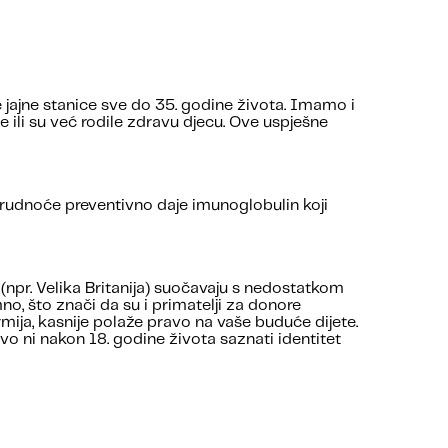
ajne stanice sve do 35. godine života. Imamo i
e ili su već rodile zdravu djecu. Ove uspješne
trudnoće preventivno daje imunoglobulin koji
npr. Velika Britanija) suočavaju s nedostatkom
no, što znači da su i primatelji za donore
rmija, kasnije polaže pravo na vaše buduće dijete.
o ni nakon 18. godine života saznati identitet