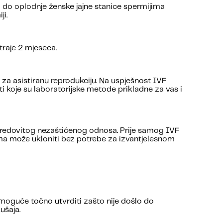
lazi do oplodnje ženske jajne stanice spermijima
ji.
traje 2 mjeseca.
a asistiranu reprodukciju. Na uspješnost IVF
ti koje su laboratorijske metode prikladne za vas i
a redovitog nezaštićenog odnosa. Prije samog IVF
ma može ukloniti bez potrebe za izvantjelesnom
e moguće točno utvrditi zašto nije došlo do
ušaja.