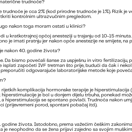
nmaterične trudnoće?
 trudnoće je cca 2% (kod prirodne trudnoće je 1%). Rizik je 
kriti kontrolnim ultrazvučnim pregledom.
o dugo nakon toga moram ostati u klinici?
zvodi u kratkotrajnoj općoj anesteziji u trajanju od 10-15 m
bno je imati pratnju jer nakon opće anestezije ne smijete, na pr
cije nakon 40. godine života?
 Da bismo povećali šanse za uspješnu in vitro fertilizaciju,
e isplati započeti IVF tretman što prije, budući da čak i nek
 preporučiti odgovarajuće laboratorijske metode koje poveća
om?
 rijetkih komplikacija hormonske terapije je hiperstimulacija 
k hiperstimulacije je bol u donjem dijelu trbuha, ponekad može
a hiperstimulacija se spontano povlači. Trudnoća nakon umje
ici (prijevremeni porod, spontani pobačaj itd.).
9. godine života. Istodobno, prema važećim češkim zakonima
ga je neophodno da se žena prijavi zajedno sa svojim muški