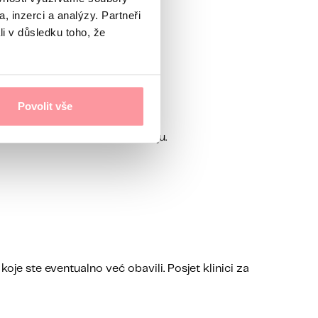
.
, inzerci a analýzy. Partneři
li v důsledku toho, že
Povolit vše
tre za asistiranu reprodukciju.
 koje ste eventualno već obavili. Posjet klinici za