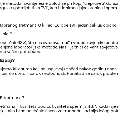
acija) je metoda izvantjelesne oplodnje pri kojoj "u epruveti" do
gu se upotrijebiti za IVF, kao i donirane jajne stanice i spermi
odabranog tretmana. U klinici Europe IVF jedan ciiklus obično 
linici?
ti, čak 68%, što nas svrstava među vodeće svjetske centre z
jenjene laboratorijske metode. Naši liječnici će vam savjetova
rema vašim potrebama.
lizaciji?
ujemo klijentima koji ne uspijevaju začeti nakon godinu dan
o bismo utvrdili uzrok neplodnosti. Ponekad se uzrok proble
VF tretmana?
retmana – kvaliteta oocita, kvaliteta spermija itd. Nikada nij
nje kako bi se povećale šanse za trudnoću kod sljedećeg pok