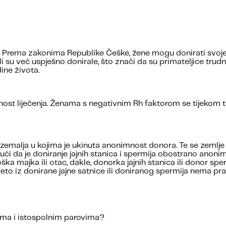
Prema zakonima Republike Češke, žene mogu donirati svoje j
i su već uspješno donirale, što znači da su primateljice trudn
ine života.
šnost liječenja. Ženama s negativnim Rh faktorom se tijekom 
emalja u kojima je ukinuta anonimnost donora. Te se zemlje (
ući da je doniranje jajnih stanica i spermija obostrano anonim
ka majka ili otac, dakle, donorka jajnih stanica ili donor spe
o iz donirane jajne satnice ili doniranog spermija nema prav
ama i istospolnim parovima?