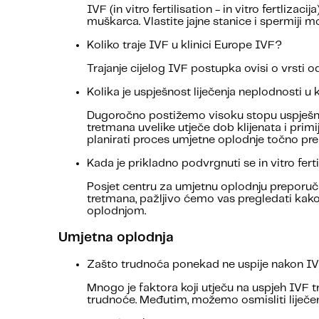
IVF (in vitro fertilisation - in vitro fertliz
muškarca. Vlastite jajne stanice i spermiji mo
Koliko traje IVF u klinici Europe IVF?
Trajanje cijelog IVF postupka ovisi o vrsti 
Kolika je uspješnost liječenja neplodnosti u k
Dugoročno postižemo visoku stopu uspješnos
tretmana uvelike utječe dob klijenata i primi
planirati proces umjetne oplodnje točno p
Kada je prikladno podvrgnuti se in vitro ferti
Posjet centru za umjetnu oplodnju preporuč
tretmana, pažljivo ćemo vas pregledati kak
oplodnjom.
Umjetna oplodnja
Zašto trudnoća ponekad ne uspije nakon I
Mnogo je faktora koji utječu na uspjeh IVF t
trudnoće. Me
đutim, možemo osmisliti liječe