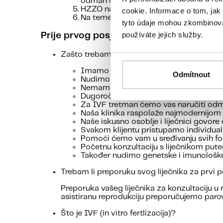
odmah ćemo o tome obavijestiti HZZO
HZZO nam zatim odmah šalje obrazac S2
cookie. Informace o tom, jak
Na temelju toga, pacijentica je tijekom
tyto údaje mohou zkombinovat
používáte jejich služby.
Prije prvog posjeta
Zašto trebam odabrati vašu kliniku?
Imamo stotine zadovoljnih klijenata iz
Odmítnout
Nudimo vrhunski tretman koji je po cij
Nemamo skrivenih naknada.
Dugoročno postižemo visoku stopu uspj
Za IVF tretman ćemo vas naručiti odm
Naša klinika raspolaže najmodernijom 
Naše iskusno osoblje i liječnici govore
Svakom klijentu pristupamo individual
Pomoći ćemo vam u sređivanju svih fo
Početnu konzultaciju s liječnikom put
Također nudimo
genetske i imunološke
Trebam li preporuku svog liječnika za prvi po
Preporuka vašeg liječnika za konzultaciju u na
asistiranu reprodukciju preporučujemo paro
Što je IVF (in vitro fertlizacija)?