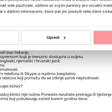
.
 na osnovu kojeg ćete dobiti osiguranje u Češkoj republici
 náš web používáte, sdílíme se svými partnery pro sociální média
 liječenja osigurana kao češki osiguranik.
 s dalšími informacemi, které jste jim poskytli nebo které získa
 Češke i niza drugih zemalja.
Upravit
eni usporediv s konkurentskim klinikama u Pragu.
ešnosti, čak 68%, što nas svrstava među vodeće svjetske cen
ah bez čekanja.
opremom koja je trenutno dostupna u svijetu.
 engleski, njemački
i hrvatski jezik
.
no.
rmalnosti.
em telefona ili Skype-a nudimo besplatno.
 testove koji pomažu da se otkrije uzrok neplodnosti
.
sjet klinici?
šoj klinici nije nužna. Ponesite rezultate pretraga ili liječenja
vima koji pokušavaju začeti barem godinu dana.