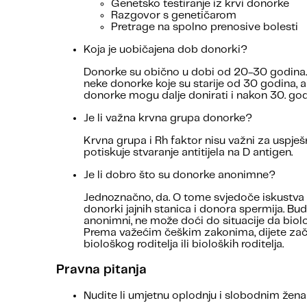
Genetsko testiranje iz krvi donorke
Razgovor s genetičarom
Pretrage na spolno prenosive bolesti
Koja je uobičajena dob donorki?
Donorke su obično u dobi od 20-30 godina. 
neke donorke koje su starije od 30 godina, al
donorke mogu dalje donirati i nakon 30. god
Je li važna krvna grupa donorke?
Krvna grupa i Rh faktor nisu važni za uspje
potiskuje stvaranje antitijela na D antigen.
Je li dobro što su donorke anonimne?
Jednoznačno, da. O tome svjedoče iskustva z
donorki jajnih stanica i donora spermija. Bud
anonimni, ne može doći do situacije da biološ
Prema važećim češkim zakonima, dijete začet
biološkog roditelja ili bioloških roditelja.
Pravna pitanja
Nudite li umjetnu oplodnju i slobodnim žen