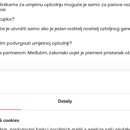
 u klinikama za umjetnu oplodnju moguće je samo za parove ra
ar.
stupka?
će je utvrditi samo ako je jedan roditelj nositelj ozbiljnog g
lim podvrgnuti umjetnoj oplodnji?
s partnerom. Međutim, zakonski uvjet je pismeni pristanak ob
e starosti žene. Preporučujemo da ne odga
đate liječenje, bu
uranjem?
Detaily
strane HZZO
e od strane osiguranja u Hrvatskoj (podnosite zahtev za zašti
stveno osiguranje) odobri liječenje, obavještavate nas.
á cookies
o liječenju u našoj klinici (tzv. tiskanica).
, a mi ćemo obavijestiti HZZO o datumu prvog ultrazvučnog
klam, poskytování funkcí sociálních médií a analýze naší návšt