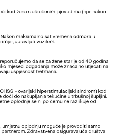
veći kod žena s oštećenim jajovodima (npr. nakon
inuta. Nakon maksimalno sat vremena odmora u
imjer, upravljati vozilom.
 preporučujemo da se za žene starije od 40 godina
oliko mjeseci odga
đanja može značajno utjecati na
vaju uspješnost tretmana.
(OHSS - ovarijski hiperstimulacijski sindrom) kod
 doći do nakupljanja tekućine u trbušnoj šupljini.
tne oplodnje se ni po čemu ne razlikuje od
, umjetnu oplodnju moguće je provoditi samo
m partnerom. Zdravstvena osiguravajuća društva