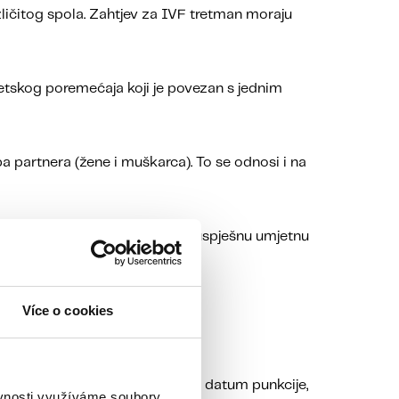
zličitog spola. Zahtjev za IVF tretman moraju
enetskog poremećaja koji je povezan s jednim
a partnera (žene i muškarca). To se odnosi i na
dući da je dob važan faktor za uspješnu umjetnu
Více o cookies
tu za liječenje u inozemstvu).
 pregleda. Čim odredimo točan datum punkcije,
ěvnosti využíváme soubory