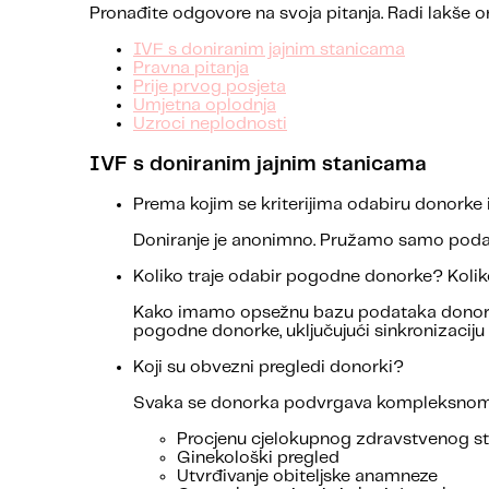
Pronađite odgovore na svoja pitanja. Radi lakše ori
IVF s doniranim jajnim stanicama
Pravna pitanja
Prije prvog posjeta
Umjetna oplodnja
Uzroci neplodnosti
IVF s doniranim jajnim stanicama
Prema kojim se kriterijima odabiru donorke
Doniranje je anonimno. Pružamo samo podatke o
Koliko traje odabir pogodne donorke? Koli
Kako imamo opsežnu bazu podataka donorki
pogodne donorke, uključujući sinkronizaciju
Koji su obvezni pregledi donorki?
Svaka se donorka podvrgava kompleksnom pr
Procjenu cjelokupnog zdravstvenog sta
Ginekološki pregled
Utvrđivanje obiteljske anamneze