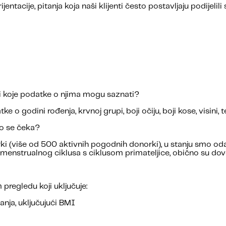
jentacije, pitanja koja naši klijenti često postavljaju podijeli
 i koje podatke o njima mogu saznati?
 godini rođenja, krvnoj grupi, boji očiju, boji kose, visini, te
ko se čeka?
 (više od 500 aktivnih pogodnih donorki
), u stanju smo o
 menstrualnog ciklusa s ciklusom primateljice, obično su dov
egledu koji uključuje:
nja, uključujući BMI