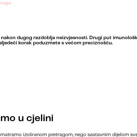
traga
 nakon dugog razdoblja neizvjesnosti. Drugi put imunološk
 sljedeći korak poduzmete s većom preciznošću.
mo u cjelini
 smatramo izoliranom pretragom, nego sastavnim dijelom sve