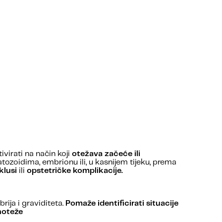
ivirati na način koji
otežava začeće ili
tozoidima, embrionu ili, u kasnijem tijeku, prema
klusi
ili
opstetričke komplikacije.
ija i graviditeta.
Pomaže identificirati situacije
noteže