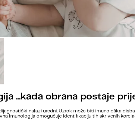
a ...kada obrana postaje prij
dijagnostički nalazi uredni. Uzrok može biti imunološka disb
na imunologija omogućuje identifikaciju tih skrivenih korelacij