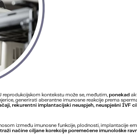
 U reprodukcijskom kontekstu može se, međutim,
ponekad
akt
mjerice, generirati aberantne imunosne reakcije prema sperma
ačaji, rekurentni implantacijski neuspjeh, neuspješni IVF ci
osom između imunosne funkcije, plodnosti, implantacije embr
i traži načine ciljane korekcije poremećene imunološke rav