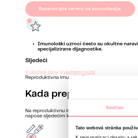
Rezervirajte termin za konzultacije.
Imunološki uzroci često su okultne naravi
specijalizirane dijagnostike.
Sljedeći
Vyšetření ženy
Vyšetření muže
Reproduktivna imunologija
Kada preporučujemo i
Souhlas
Na reproduktivnu imunologiju mislimo posebno u si
napose sljedećim kliničkim scenarijima:
Tato webová stránka použív
K personalizaci obsahu a re