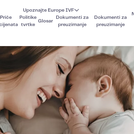
Upoznajte Europe IVF
Priče
Politike
Dokumenti za
Dokumenti za
Glosar
cijenata
tvrtke
preuzimanje
preuzimanje