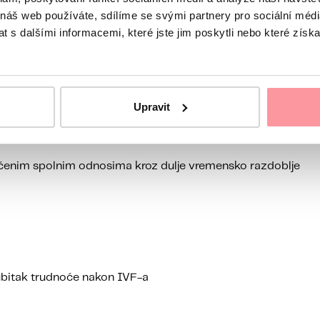
 náš web používáte, sdílíme se svými partnery pro sociální média
 s dalšími informacemi, které jste jim poskytli nebo které získa
munološku obradu
traga
Upravit
ćenim spolnim odnosima kroz dulje vremensko razdoblje
 gubitak trudnoće nakon IVF-a