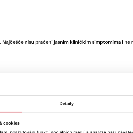
. Najčešće nisu praćeni jasnim kliničkim simptomima i ne 
munološku obradu
Detaily
tuacijama u kojima začeće izostaje unatoč isključivanju ili 
á cookies
klam, poskytování funkcí sociálních médií a analýze naší návšt