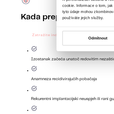
cookie. Informace o tom, jak
tyto údaje mohou zkombinovat
Kada preporučujemo i
používáte jejich služby.
Zatražite individualiziranu preporuku pre
Odmítnout
Izostanak začeća unatoč redovitim nezašti
Anamneza recidivirajućih pobačaja
Rekurentni implantacijski neuspjeh ili rani