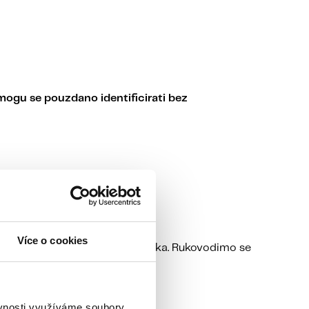
mogu se pouzdano identificirati bez
Více o cookies
liječenju ostalih evidentnih uzroka. Rukovodimo se
ěvnosti využíváme soubory