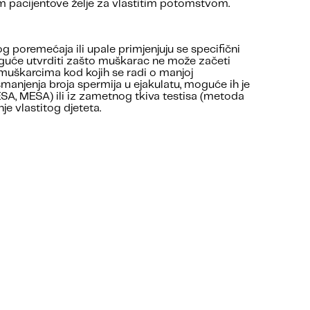
jem pacijentove želje za vlastitim potomstvom.
poremećaja ili upale primjenjuju se specifični
oguće utvrditi zašto muškarac ne može začeti
uškarcima kod kojih se radi o manjoj
manjenja broja spermija u ejakulatu, moguće ih je
SA, MESA) ili iz zametnog tkiva testisa (metoda
e vlastitog djeteta.