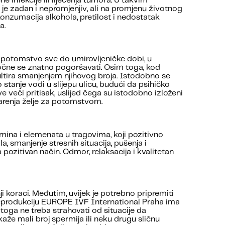
 infekcije ili liječenja tumora. U takvim
je zadan i nepromjenjiv, ali na promjenu životnog
a konzumacija alkohola, pretilost i nedostatak
a.
i potomstvo sve do umirovljeničke dobi, u
očne se znatno pogoršavati. Osim toga, kod
ltira smanjenjem njihovog broja. Istodobno se
anje vodi u slijepu ulicu, budući da psihičko
e veći pritisak, uslijed čega su istodobno izloženi
varenja želje za potomstvom.
mina i elemenata u tragovima, koji pozitivno
a, smanjenje stresnih situacija, pušenja i
pozitivan način. Odmor, relaksacija i kvalitetan
ji koraci. Međutim, uvijek je potrebno pripremiti
 reprodukciju EUROPE IVF International Praha ima
oga ne treba strahovati od situacije da
že mali broj spermija ili neku drugu sličnu