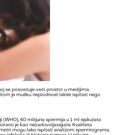
j se posvećuje veći prostor u medijima.
ritom je mušku neplodnost lakše ispitati nego
i (WHO), 40 milijuna spermija u 1 ml ejakulata
cirano je kao nezadovoljavajuće. Kvaliteta
ametri mogu lako ispitati analizom spermiograma.