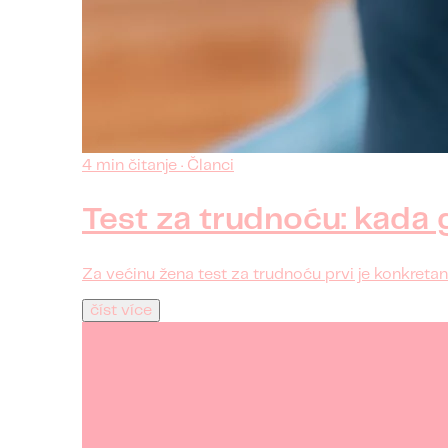
4 min čitanje · Članci
Test za trudnoću: kada g
Za većinu žena test za trudnoću prvi je konkretan
číst více