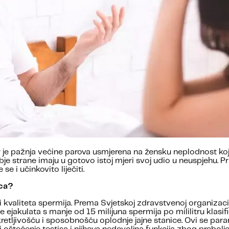
je pažnja većine parova usmjerena na žensku neplodnost kojo
 strane imaju u gotovo istoj mjeri svoj udio u neuspjehu. P
 i učinkovito liječiti.
aca?
kvaliteta spermija. Prema Svjetskoj zdravstvenoj organizacij
jakulata s manje od 15 milijuna spermija po mililitru klasifi
etljivošću i sposobnošću oplodnje jajne stanice. Ovi se par