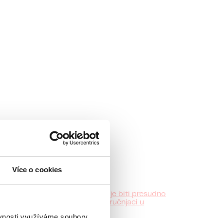
anci
Více o cookies
), veći deo onoga što će kasnije biti presudno
 kako se razvija i zašto ga stručnjaci u
ěvnosti využíváme soubory