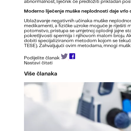
abnormalnost, liječnik će predložiti prikladan pos
Moderno liječenje muške neplodnosti daje vrlo 
Ublažavanje negativnih učinaka muške neplodnosti
medikamenti, a fizičke uzroke moguće je riješit
potomstvo, pristupa se umjetnoj oplodnji jajne
pokretljivosti spermija i njihovom malom broju. A
dobiti specijaliziranom metodom kojom se tekući
TESE). Zahvaljujući ovim metodama, mnogi muškarci
Podijelite članak
Nastavi čitati
Više članaka