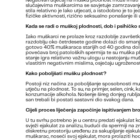
Negativan utjecaj na mušku plodnost može imati i o
slučajevima muškarcima se savjetuje zamrzavanje 
stila relativno je lako utjecati, a istodobno je to 
fizičke aktivnosti, rizično seksualno ponašanje i
Kada se radi o muškoj plodnosti, dob i psihičko 
Iako muškarci ne prolaze kroz razdoblje završetka
razdoblju oko četrdesete godine dolazi do smanj
gotovo 40% muškaraca starijih od 40 godina dola
povećava broj patoloških spermija te su muška pl
stanje igra relativno važnu ulogu u nastojanju muš
vlastitim negativnim mislima, osjećaju ugroženost
Kako poboljšati mušku plodnost?
Postoji niz načina za poboljšanje sposobnosti muš
utječu na plodnost. To su, na primjer, selen, cink, 
konzumacije alkohola. Nošenje šireg donjeg rublja 
san trebali bi postati sastavni dio svakog dana.
Cijeli proces liječenja započinje ispitivanjem bro
U tu svrhu potrebno je u centru predati ejakulat ko
svježi ejakulat za analizu, budući da spermiji n
diskretnu prostoriju uređenu za sakupljanje ejaku
muškarac, noseći svoj ejakulat, mora prolaziti ho