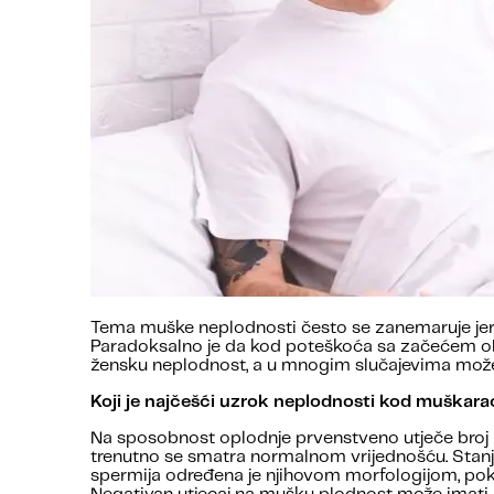
Tema muške neplodnosti često se zanemaruje jer 
Paradoksalno je da kod poteškoća sa začećem obje
žensku neplodnost, a u mnogim slučajevima može se
Koji je najčešći uzrok neplodnosti kod muškar
Na sposobnost oplodnje prvenstveno utječe broj i 
trenutno se smatra normalnom vrijednošću. Stanje e
spermija određena je njihovom morfologijom, pokr