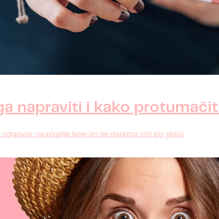
a napraviti i kako protumačiti
 odgovor na pitanje koje im se danima vrti po glavi.