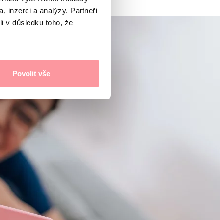
, inzerci a analýzy. Partneři
li v důsledku toho, že
Povolit vše