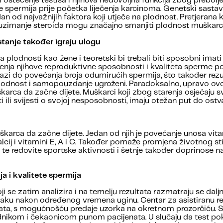
štećenje testisa i njihova nedovoljna funkcija zbog preboljene
spermija prije početka liječenja karcinoma. Genetski sastav 
jedan od najvažnijih faktora koji utječe na plodnost. Pretjeran
li uzimanje steroida mogu značajno smanjiti plodnost muškarc
stanje također igraju ulogu
 plodnosti kao žene i teoretski bi trebali biti sposobni imat
enja njihove reproduktivne sposobnosti i kvaliteta sperme p
zi do povećanja broja odumirućih spermija, što također rezu
odnost i samopouzdanje ugroženi. Paradoksalno, upravo ovo st
karca da začne dijete. Muškarci koji zbog starenja osjećaju sv
i ili svijesti o svojoj nesposobnosti, imaju otežan put do ost
karca da začne dijete. Jedan od njih je povećanje unosa vita
kalcij i vitamini E, A i C. Također pomaže promjena životnog stil
te redovite sportske aktivnosti i šetnje također doprinose na 
ja i kvalitete spermija
ji se zatim analizira i na temelju rezultata razmatraju se daljn
a zraku nakon određenog vremena uginu. Centar za asistiranu
lata, s mogućnošću predaje uzorka na okretnom prozorčiću. St
dnikom i čekaonicom punom pacijenata. U slučaju da test poka