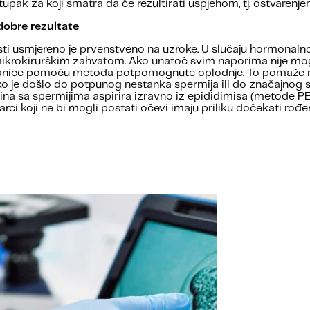
tupak za koji smatra da će rezultirati uspjehom, tj. ostvaren
dobre rezultate
 usmjereno je prvenstveno na uzroke. U slučaju hormonalnog 
i mikrokirurškim zahvatom. Ako unatoč svim naporima nije m
 stanice pomoću metoda potpomognute oplodnje. To pomaže m
ko je došlo do potpunog nestanka spermija ili do značajnog s
na sa spermijima aspirira izravno iz epididimisa (metode PE
 koji ne bi mogli postati očevi imaju priliku dočekati rođenj