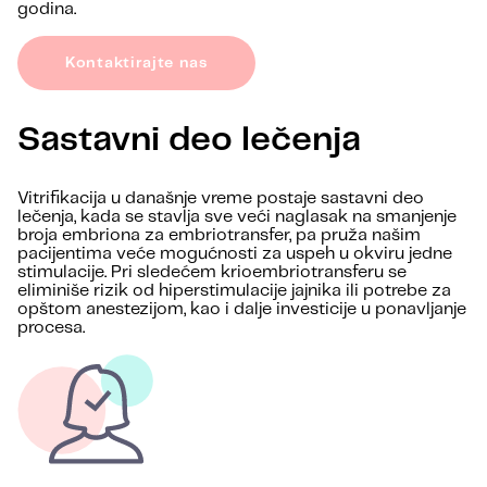
godina.
Kontaktirajte nas
Sastavni deo lečenja
Vitrifikacija u današnje vreme postaje sastavni deo
lečenja, kada se stavlja sve veći naglasak na smanjenje
broja embriona za embriotransfer, pa pruža našim
pacijentima veće mogućnosti za uspeh u okviru jedne
stimulacije. Pri sledećem krioembriotransferu se
eliminiše rizik od hiperstimulacije jajnika ili potrebe za
opštom anestezijom, kao i dalje investicije u ponavljanje
procesa.