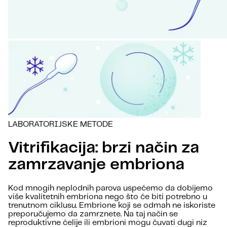
LABORATORIJSKE METODE
Vitrifikacija: brzi način za
zamrzavanje embriona
Kod mnogih neplodnih parova uspećemo da dobijemo
više kvalitetnih embriona nego što će biti potrebno u
trenutnom ciklusu. Embrione koji se odmah ne iskoriste
preporučujemo da zamrznete. Na taj način se
reproduktivne ćelije ili embrioni mogu čuvati dugi niz