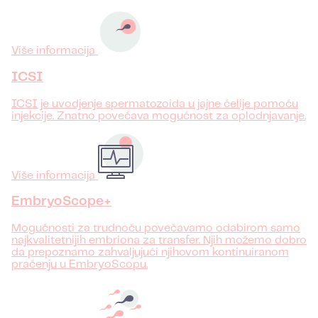
Više informacija
ICSI
ICSI je uvodjenje spermatozoida u jajne ćelije pomoću
injekcije. Znatno povećava mogućnost za oplodnjavanje.
Više informacija
EmbryoScope+
Mogućnosti za trudnoću povećavamo odabirom samo
najkvalitetnijih embriona za transfer. Njih možemo dobro
da prepoznamo zahvaljujući njihovom kontinuiranom
praćenju u EmbryoScopu.