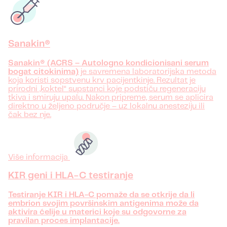
Sanakin®
Sanakin® (ACRS – Autologno kondicionisani serum
bogat citokinima)
je savremena laboratorijska metoda
koja koristi sopstvenu krv pacijentkinje. Rezultat je
prirodni „koktel“ supstanci koje podstiču regeneraciju
tkiva i smiruju upalu. Nakon pripreme, serum se aplicira
direktno u željeno područje – uz lokalnu anesteziju ili
čak bez nje.
Više informacija
KIR geni i HLA-C testiranje
Testiranje KIR i HLA-C pomaže da se otkrije da li
embrion svojim površinskim antigenima može da
aktivira ćelije u materici koje su odgovorne za
pravilan proces implantacije.