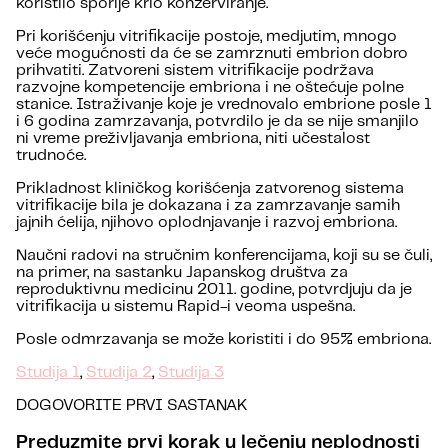
koristilo sporije krio konzerviranje.
Pri korišćenju vitrifikacije postoje, medjutim, mnogo
veće mogućnosti da će se zamrznuti embrion dobro
prihvatiti. Zatvoreni sistem vitrifikacije podržava
razvojne kompetencije embriona i ne oštećuje polne
stanice. Istraživanje koje je vrednovalo embrione posle 1
i 6 godina zamrzavanja, potvrdilo je da se nije smanjilo
ni vreme preživljavanja embriona, niti učestalost
trudnoće.
Prikladnost kliničkog korišćenja zatvorenog sistema
vitrifikacije bila je dokazana i za zamrzavanje samih
jajnih ćelija, njihovo oplodnjavanje i razvoj embriona.
Naučni radovi na stručnim konferencijama, koji su se čuli,
na primer, na sastanku Japanskog društva za
reproduktivnu medicinu 2011. godine, potvrdjuju da je
vitrifikacija u sistemu Rapid-i veoma uspešna.
Posle odmrzavanja se može koristiti i do 95% embriona.
Studija 1
,
Studija 2
,
Studija 3
DOGOVORITE PRVI SASTANAK
Preduzmite prvi korak u lečenju neplodnosti