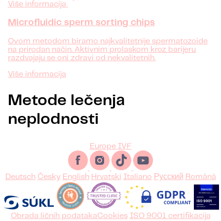
Više informacija
Microfluidic sperm sorting chips
Ovom metodom biramo najkvalitetnije spermatozoide
na prirodan način. Aktivnim prolaskom kroz barijeru
razdvajaju se oni zdravi od nekvalitetnih.
Više informacija
Metode lečenja
neplodnosti
Europe IVF
Deutsch
Česky
English
Hrvatski
Italiano
Русский
Română
Obrada ličnih podataka
Cookies
ISO 9001 certifikacija