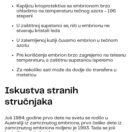
Kapljicu krioprotektiva sa embrionom brzo
ohladimo na temperaturu tečnog azota - 196
stepeni
U zaštitnoj supstanci se, niti u embrionu ne
stvaraju kristali leda
U zalemljenoj kutiji čuvamo embrion u tečnom
azotu
Pre korišćenja embrion brzo zagrejemo na telesnu
temperaturu, a zaštitnu supstancu isperemo
Za nekoliko sati može da dodje do transfera u
matericu
Iskustva stranih
stručnjaka
Još 1984. godine prvo dete na svetu se rodilo u
Australiji iz zamrznutog embriona, prvo češko dete iz
zamrznutog embriona rodjeno je 1993. Tada se još