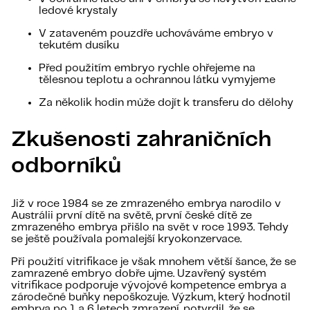
ledové krystaly
V zataveném pouzdře uchováváme embryo v
tekutém dusíku
Před použitím embryo rychle ohřejeme na
tělesnou teplotu a ochrannou látku vymyjeme
Za několik hodin může dojít k transferu do dělohy
Zkušenosti zahraničních
odborníků
Již v roce 1984 se ze zmrazeného embrya narodilo v
Austrálii první dítě na světě, první české dítě ze
zmrazeného embrya přišlo na svět v roce 1993. Tehdy
se ještě používala pomalejší kryokonzervace.
Při použití vitrifikace je však mnohem větší šance, že se
zamrazené embryo dobře ujme. Uzavřený systém
vitrifikace podporuje vývojové kompetence embrya a
zárodečné buňky nepoškozuje. Výzkum, který hodnotil
embrya po 1 a 6 letech zmrazení, potvrdil, že se