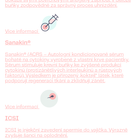
dokáže svými povrchovými antigeny zapnout v děloze
buňky zodpovědné za správný proces uhnízdění.
Více informací
Sanakin®
Sanakin® (ACRS – Autologní kondicionované sérum
bohaté na cytokiny vyrobené z vlastní krve pacientky.
Sérum stimuluje krevní buňky ke zvýšené produkci
cytokinů (protizánětlivých interleukinů a růstových
faktorů). Výsledkem je přirozený „koktejl“ látek, které
podporují regeneraci tkání a zklidňují zánět.
Více informací
ICSI
ICSI je injekční zavedení spermie do vajíčka. Výrazně
zvyšuje šanci na oplodnění.