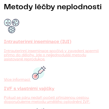
Metody léčby neplodnosti
Intrauterinní inseminace (IUI)
Intrauterinní inseminace spočívá v zavedení spermií
přímo do dělohy. Jde o nejjednodušší metodu
asistované reprodukce.
Více informací
IVF s vlastními vajíčky
Pokud se páru nedaří početí přirozenou cestou,
doporučujeme metodu umělého oplodnění IVF.