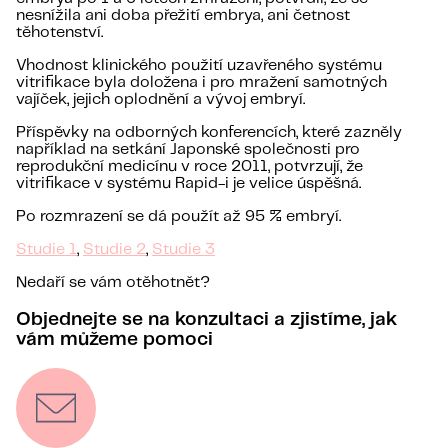
nesnížila ani doba přežití embrya, ani četnost
těhotenství.
Vhodnost klinického použití uzavřeného systému
vitrifikace byla doložena i pro mražení samotných
vajíček, jejich oplodnění a vývoj embryí.
Příspěvky na odborných konferencích, které zazněly
například na setkání Japonské společnosti pro
reprodukční medicínu v roce 2011, potvrzují, že
vitrifikace v systému Rapid-i je velice úspěšná.
Po rozmrazení se dá použít až 95 % embryí.
Studie 1
,
Studie 2
,
Studie 3
Nedaří se vám otěhotnět?
Objednejte se na konzultaci a zjistíme, jak
vám můžeme pomoci