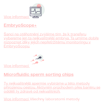
Více informací
EmbryoScope+
Šanci na otěhotnění zvýšíme tím, že k transferu
vybereme jen ta nejkvalitnější embrya. Ta umíme dobře
rozpoznat díky jejich nepřetržitému monitoringu v
EmbryoScopu.
Více informací
Microfluidic sperm sorting chips
Ty nejkvalitnější spermie vybíráme u této metody
přirozenou cestou. Aktivním průchodem přes bariéru se
oddělí ty zdravé od nekvalitních.
Více informací
Všechny laboratorní metody