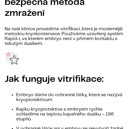
bezpečná metoda
zmražení
Na naší klinice provádíme vitrifikaci, která je modernější
metodou kryokonzervace. Používáme uzavřený systém
Rapid-i, ve kterém embryo není v přímém kontaktu s
tekutým dusíkem.
Jak funguje vitrifikace:
Embryo dáme do ochranné látky, která se nazývá
kryoprotektivum
Kapku kryoprotektiva s embryem rychle
ochladíme na teplotu kapalného dusíku – 196
stupňů
V ochranné látce ani v embryu se nevytvoří žádné