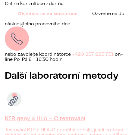
Online konzultace zdarma
Ozveme se do
Objednat se na konzultaci
následujícího pracovního dne
nebo zavolejte koordinátorce
+420 257 225 751
on-
line Po-Pá 8 - 16:30 hodin
Další laboratorní metody
KIR geny a HLA – C testování
Testování KIR a HLA-C pomáhá odhalit, jestli embryo