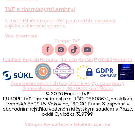
IVF s darovanými embryi
K mimotělnému oplodnění jsou použita darovaná
vajíčka a darované spermie.
Více informací
Europe IVF
Deutsch
English
Hrvatski
Italiano
Srpski
Русский
Română
Zpracování osobních údajů
Cookies
Výroční zprávy
tkáňového zařízení
ISO 9001 certifikace
© 2026 Europe IVF
EUROPE IVF International s.r.o., IČO: 08508674, se sídlem
Evropská 859/115, Vokovice, 160 00 Praha 6, zapsaná v
obchodním rejstříku vedeném Městským soudem v Praze,
oddíl C, vložka 319799
Vstupní konzultace s lékařem zdarma