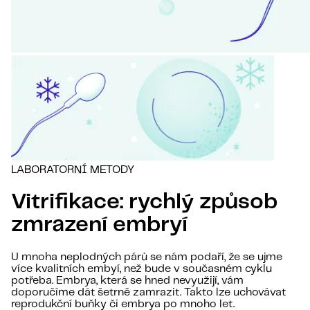
LABORATORNÍ METODY
Vitrifikace: rychlý způsob
zmrazení embryí
U mnoha neplodných párů se nám podaří, že se ujme
více kvalitních embyí, než bude v současném cyklu
potřeba. Embrya, která se hned nevyužijí, vám
doporučíme dát šetrně zamrazit. Takto lze uchovávat
reprodukční buňky či embrya po mnoho let.