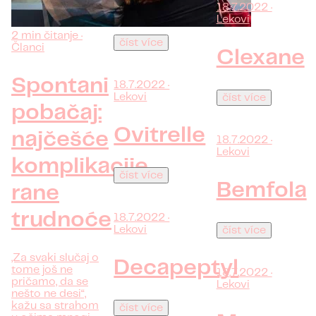
mogao imati
18.7.2022 ·
prepreke.
Lekovi
2 min čitanje ·
číst více
Članci
Clexane
Spontani
18.7.2022 ·
Lekovi
číst více
pobačaj:
Ovitrelle
najčešće
18.7.2022 ·
Lekovi
komplikacije
číst více
Bemfola
rane
trudnoće
18.7.2022 ·
Lekovi
číst více
„Za svaki slučaj o
Decapeptyl
tome još ne
18.7.2022 ·
pričamo, da se
Lekovi
nešto ne desi“,
kažu sa strahom
číst více