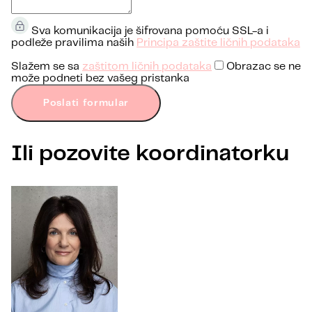
Sva komunikacija je šifrovana pomoću SSL-a i
podleže pravilima naših
Principa zaštite ličnih podataka
Slažem se sa
zaštitom ličnih podataka
Obrazac se ne
može podneti bez vašeg pristanka
Poslati formular
Ili pozovite koordinatorku