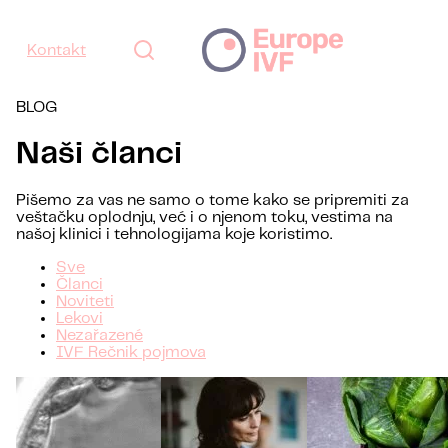
Kontakt
BLOG
Naši članci
Pišemo za vas ne samo o tome kako se pripremiti za
veštačku oplodnju, već i o njenom toku, vestima na
našoj klinici i tehnologijama koje koristimo.
Sve
Članci
Noviteti
Lekovi
Nezařazené
IVF Rečnik pojmova