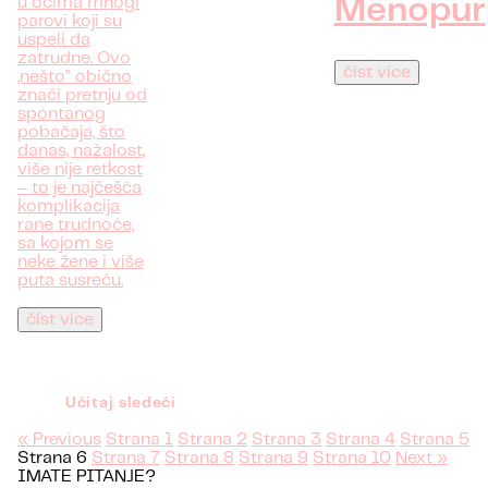
Menopur
u očima mnogi
parovi koji su
uspeli da
zatrudne. Ovo
číst více
„nešto” obično
znači pretnju od
spontanog
pobačaja, što
danas, nažalost,
više nije retkost
– to je najčešća
komplikacija
rane trudnoće,
sa kojom se
neke žene i više
puta susreću.
číst více
Učitaj sledeći
« Previous
Strana
1
Strana
2
Strana
3
Strana
4
Strana
5
Strana
6
Strana
7
Strana
8
Strana
9
Strana
10
Next »
IMATE PITANJE?