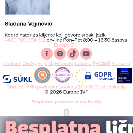
Sladana Vojinović
Koordinator za klijente koji govore srpski jezik
+420 720 934 611
on-line Pon–Pet 8:00 – 16:30 časova
Europe IVF
Deutsch
Česky
English
Hrvatski
Italiano
Русский
Română
Obrada ličnih podataka
Cookies
ISO 9001 certifikacija
© 2026 Europe IVF
Besplatne početne konsultacije