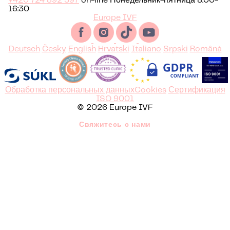
+420 724 892 597
on-line Понедельник-пятница 8:00-
16:30
Europe IVF
Deutsch
Česky
English
Hrvatski
Italiano
Srpski
Română
Обработка персональных данных
Cookies
Сертификация
ISO 9001
© 2026 Europe IVF
Свяжитесь с нами