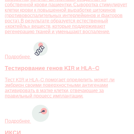
собственной крови пациентки. Сыворотка стимулирует
клетки крови к повышенной выработке цитокинов
(противовоспалительных интерлейкинов и факторов
роста). В результате образуется естественный
«коктейль» веществ, которые поддерживают
регенерацию тканей и уменьшают воспаление.
Подробнее
Тестирование генов KIR и HLA-C
Тест KIR и HLA-C помогает определить, может ли
эмбрион своими поверхностными антигенами
активировать в матке клетки, отвечающие за
правильный процесс имплантации.
Подробнее
ИКСИ