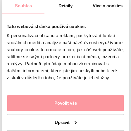
Souhlas
Detaily
Více o cookies
Tato webová stránka používá cookies
K personalizaci obsahu a reklam, poskytování funkcí
sociálních médií a analýze naší návštěvnosti využíváme
soubory cookie. Informace o tom, jak náš web používáte,
sdílíme se svými partnery pro sociální média, inzerci a
analýzy. Partneři tyto údaje mohou zkombinovat s
dalšími informacemi, které jste jim poskytli nebo které
získali v důsledku toho, že používáte jejich služby.
Алина Шуваева
Координатор для русскоязычных клиентов
Povolit vše
Upravit