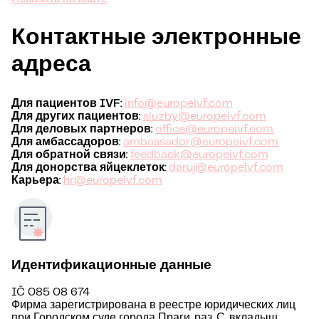
Контактные электронные
адреса
Для пациентов IVF
:
info@europeivf.com
Для других пациентов
:
sluzby@europeivf.com
Для деловых партнеров
:
office@europeivf.com
Для амбассадоров
:
ambassador@europeivf.com
Для обратной связи
:
feedback@europeivf.com
Для донорства яйцеклеток
:
daruj@europeivf.com
Карьера
:
hr@europeivf.com
Идентификационные данные
IČ 085 08 674
Фирма зарегистрирована в реестре юридических лиц
при Городском суде города Праги, раз. С, вкладыш