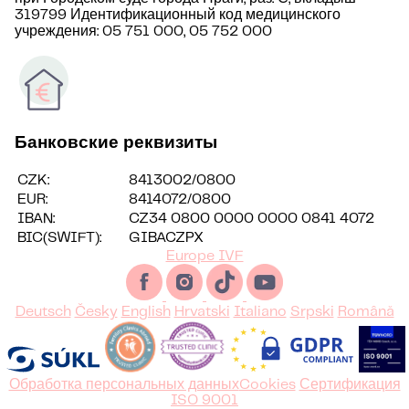
319799 Идентификационный код медицинского
учреждения: 05 751 000, 05 752 000
Банковские реквизиты
CZK:
8413002/0800
EUR:
8414072/0800
IBAN:
CZ34 0800 0000 0000 0841 4072
BIC(SWIFT):
GIBACZPX
Europe IVF
Deutsch
Česky
English
Hrvatski
Italiano
Srpski
Română
Обработка персональных данных
Cookies
Сертификация
ISO 9001