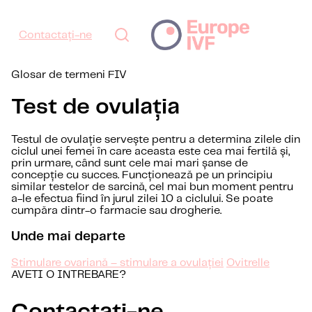
Contactați-ne
Glosar de termeni FIV
Test de ovulația
Testul de ovulație servește pentru a determina zilele din
ciclul unei femei în care aceasta este cea mai fertilă și,
prin urmare, când sunt cele mai mari șanse de
concepție cu succes. Funcționează pe un principiu
similar testelor de sarcină, cel mai bun moment pentru
a-le efectua fiind în jurul zilei 10 a ciclului. Se poate
cumpăra dintr-o farmacie sau drogherie.
Unde mai departe
Stimulare ovariană – stimulare a ovulației
Ovitrelle
AVETI O INTREBARE?