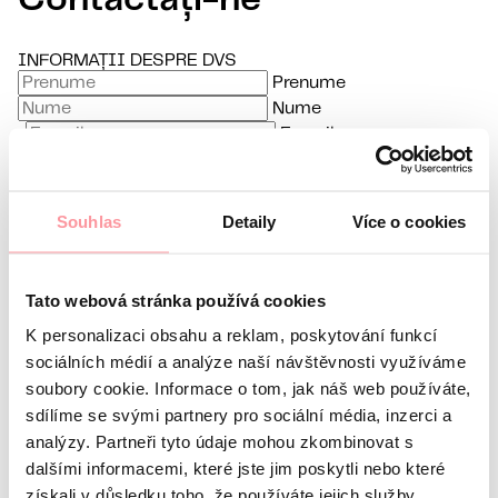
Contactați-ne
INFORMAȚII DESPRE DVS
Prenume
Nume
E-mail
Limbă preferată
Souhlas
Detaily
Více o cookies
Sunt interesat de
Orice comunicare este cât se poate de discretă, nu vă
Tato webová stránka používá cookies
K personalizaci obsahu a reklam, poskytování funkcí
sociálních médií a analýze naší návštěvnosti využíváme
soubory cookie. Informace o tom, jak náš web používáte,
fie teamă să ne întrebați nimic
sdílíme se svými partnery pro sociální média, inzerci a
Toate comunicările sunt criptate folosind SSL și
analýzy. Partneři tyto údaje mohou zkombinovat s
sunt guvernate de politica noastră de confidențialitate
dalšími informacemi, které jste jim poskytli nebo které
Politica de Confidențialitate
získali v důsledku toho, že používáte jejich služby.