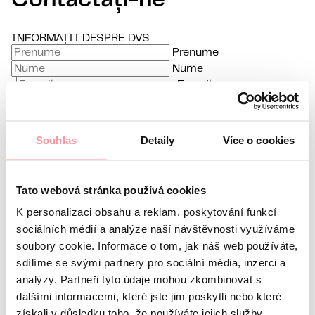
Contactați-ne
INFORMAȚII DESPRE DVS
Prenume
Nume
E-mail
Limbă preferată
Souhlas
Detaily
Více o cookies
Sunt interesat de
Orice comunicare este cât se poate de discretă, nu vă
Tato webová stránka používá cookies
K personalizaci obsahu a reklam, poskytování funkcí
sociálních médií a analýze naší návštěvnosti využíváme
soubory cookie. Informace o tom, jak náš web používáte,
fie teamă să ne întrebați nimic
sdílíme se svými partnery pro sociální média, inzerci a
Toate comunicările sunt criptate folosind SSL și
analýzy. Partneři tyto údaje mohou zkombinovat s
sunt guvernate de politica noastră de confidențialitate
dalšími informacemi, které jste jim poskytli nebo které
Politica de Confidențialitate
získali v důsledku toho, že používáte jejich služby.