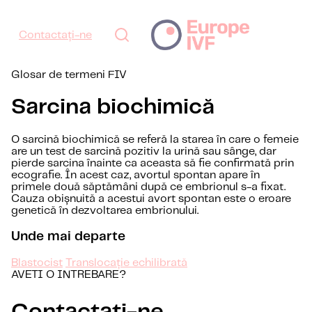
Contactați-ne
Glosar de termeni FIV
Sarcina biochimică
O sarcină biochimică se referă la starea în care o femeie
are un test de sarcină pozitiv la urină sau sânge, dar
pierde sarcina înainte ca aceasta să fie confirmată prin
ecografie. În acest caz, avortul spontan apare în
primele două săptămâni după ce embrionul s-a fixat.
Cauza obișnuită a acestui avort spontan este o eroare
genetică în dezvoltarea embrionului.
Unde mai departe
Blastocist
Translocație echilibrată
AVETI O INTREBARE?