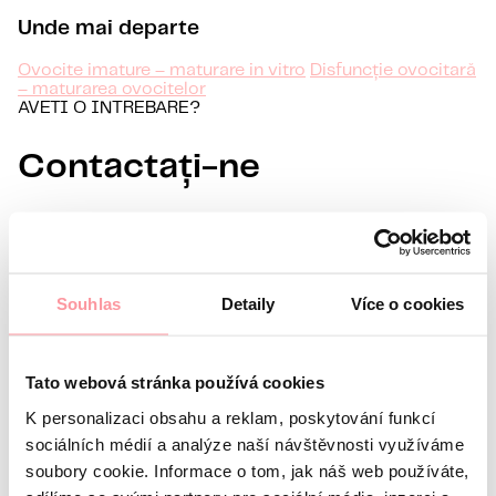
Unde mai departe
Ovocite imature – maturare in vitro
Disfuncție ovocitară
– maturarea ovocitelor
AVETI O INTREBARE?
Contactați-ne
INFORMAȚII DESPRE DVS
Prenume
Nume
E-mail
Souhlas
Detaily
Více o cookies
Limbă preferată
Tato webová stránka používá cookies
Sunt interesat de
K personalizaci obsahu a reklam, poskytování funkcí
Orice comunicare este cât se poate de discretă, nu vă
sociálních médií a analýze naší návštěvnosti využíváme
soubory cookie. Informace o tom, jak náš web používáte,