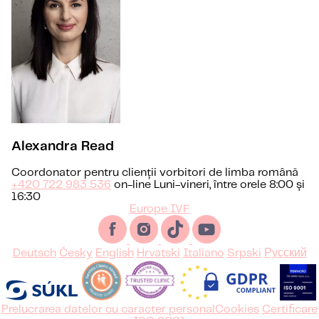
Alexandra Read
Coordonator pentru clienții vorbitori de limba română
+420 722 983 536
on-line Luni-vineri, între orele 8:00 și
16:30
Europe IVF
Deutsch
Česky
English
Hrvatski
Italiano
Srpski
Русский
Prelucrarea datelor cu caracter personal
Cookies
Certificare