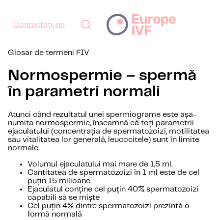
Contactați-ne
Glosar de termeni FIV
Normospermie – spermă
în parametri normali
Atunci când rezultatul unei spermiograme este așa-
numita normospermie, înseamnă că toți parametrii
ejaculatului (concentrația de spermatozoizi, motilitatea
sau vitalitatea lor generală, leucocitele) sunt în limite
normale.
Volumul ejaculatului mai mare de 1,5 ml.
Cantitatea de spermatozoizi în 1 ml este de cel
puțin 15 milioane.
Ejaculatul conține cel puțin 40% spermatozoizi
capabili să se miște
Cel puțin 4% dintre spermatozoizi prezintă o
formă normală