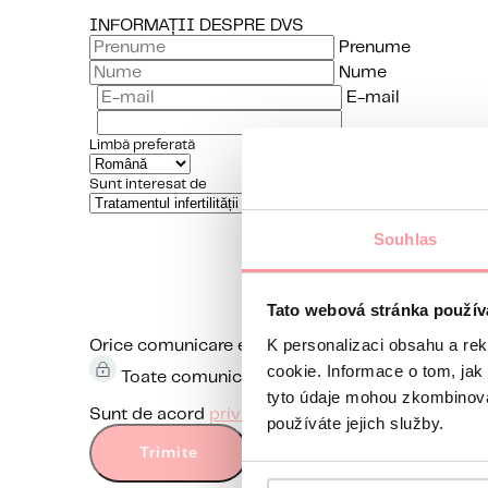
INFORMAȚII DESPRE DVS
Prenume
Nume
E-mail
Limbă preferată
Sunt interesat de
Souhlas
Tato webová stránka použív
K personalizaci obsahu a re
Orice comunicare este cât se poate de discretă, n
cookie. Informace o tom, jak
Toate comunicările sunt criptate folosind SSL
tyto údaje mohou zkombinovat
Sunt de acord
privind politica de confidențialitat
používáte jejich služby.
Trimite