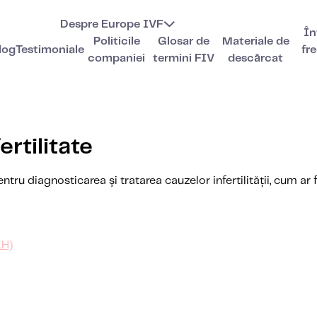
Despre Europe IVF
În
Politicile
Glosar de
Materiale de
log
Testimoniale
fr
companiei
termini FIV
descărcat
rtilitate
ntru diagnosticarea și tratarea cauzelor infertilității, cum a
LH)