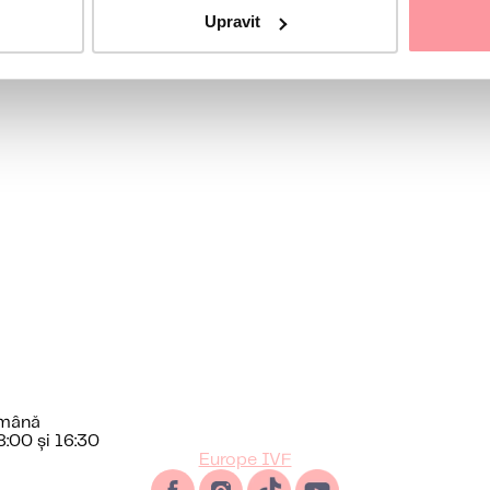
Upravit
ul nostru
omână
 8:00 și 16:30
Europe IVF