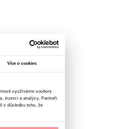
Více o cookies
ěvnosti využíváme soubory
, inzerci a analýzy. Partneři
litica de Confidențialitate
li v důsledku toho, že
ră