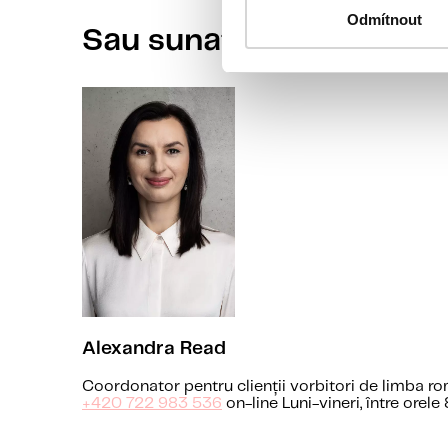
Odmítnout
Sau sunați coordonator
Alexandra Read
Coordonator pentru clienții vorbitori de limba r
+420 722 983 536
on-line Luni-vineri, între orele