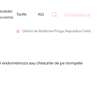
trebări
Tarife
RO
Contactați-ne
ecvente
Clinică de fertilizare Praga, Republica Cehă
r fi endometrioza sau chisturile de pe trompele