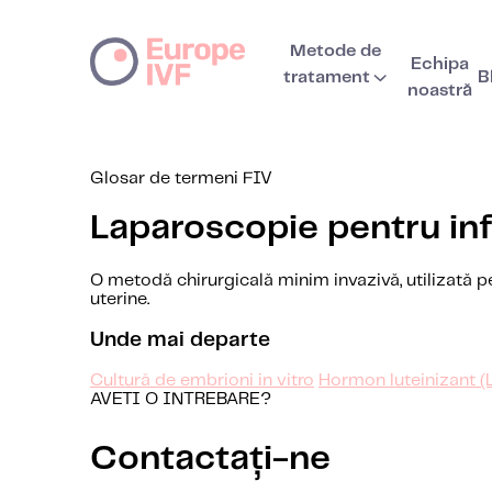
Metode de
Echipa
tratament
B
noastră
Glosar de termeni FIV
Laparoscopie pentru infe
O metodă chirurgicală minim invazivă, utilizată pe
uterine.
Unde mai departe
Cultură de embrioni in vitro
Hormon luteinizant (
AVETI O INTREBARE?
Contactați-ne