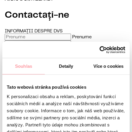
Contactați-ne
INFORMAȚII DESPRE DVS
Prenume
Nume
E-mail
Limbă preferată
Souhlas
Detaily
Více o cookies
Sunt interesat de
Orice comunicare este cât se poate de discretă, nu vă
Tato webová stránka používá cookies
K personalizaci obsahu a reklam, poskytování funkcí
sociálních médií a analýze naší návštěvnosti využíváme
soubory cookie. Informace o tom, jak náš web používáte,
sdílíme se svými partnery pro sociální média, inzerci a
fie teamă să ne întrebați nimic
analýzy. Partneři tyto údaje mohou zkombinovat s
Toate comunicările sunt criptate folosind SSL și
dalšími informacemi, které jste jim poskytli nebo které