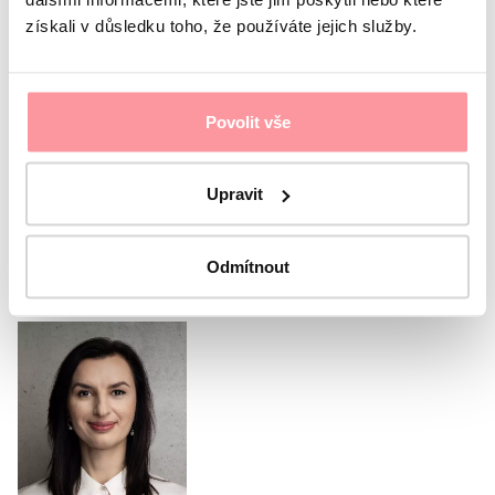
sunt guvernate de politica noastră de confidențialitate
získali v důsledku toho, že používáte jejich služby.
Politica de Confidențialitate
Sunt de acord
privind politica de confidențialitate.
Formularul nu poate fi trimis fără acordul
dumneavoastră
Povolit vše
Trimite
Upravit
Sau sunați coordonatorul
nostru
Odmítnout