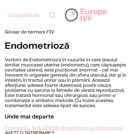
Contactați-ne
Glosar de termeni FIV
Endometrioză
Vorbim de Endometrioză în cazurile în care țesutul
similar mucoasei uterine (endometru), care căptușește
cavitatea uterină, este poziționat anormal - cel mai
frecvent în organele genitale din afara uterului, dar și în
intestin, în tractul urinar sau în plămâni. Această
afecțiune, adesea foarte dureroasă, poate cauza
probleme cu sarcina la femeile de vârstă reproductivă.
Este tratată hormonal sau chirurgical, sau printr-o
combinație a ambelor metode. Cu toate acestea,
tratamentul este adesea lipsit de succes.
Unde mai departe
Endometru
Testul EMMA și microbiomul endometrial
AVETI O INTREBARE?