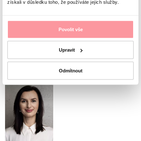
získali v důsledku toho, že používáte jejich služby.
Sunt de acord
privind politica de confidențialitate.
Formularul nu poate fi trimis fără acordul
dumneavoastră
Povolit vše
Trimite
Upravit
Sau sunați coordonatorul
nostru
Odmítnout