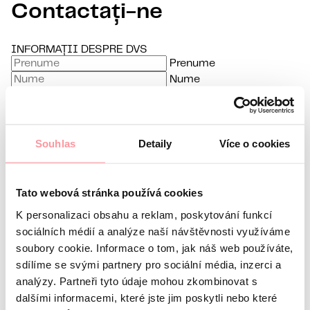
Contactați-ne
INFORMAȚII DESPRE DVS
Prenume
Nume
E-mail
Limbă preferată
Souhlas
Detaily
Více o cookies
Sunt interesat de
Orice comunicare este cât se poate de discretă, nu vă
Tato webová stránka používá cookies
K personalizaci obsahu a reklam, poskytování funkcí
sociálních médií a analýze naší návštěvnosti využíváme
soubory cookie. Informace o tom, jak náš web používáte,
sdílíme se svými partnery pro sociální média, inzerci a
fie teamă să ne întrebați nimic
analýzy. Partneři tyto údaje mohou zkombinovat s
Toate comunicările sunt criptate folosind SSL și
sunt guvernate de politica noastră de confidențialitate
dalšími informacemi, které jste jim poskytli nebo které
Politica de Confidențialitate