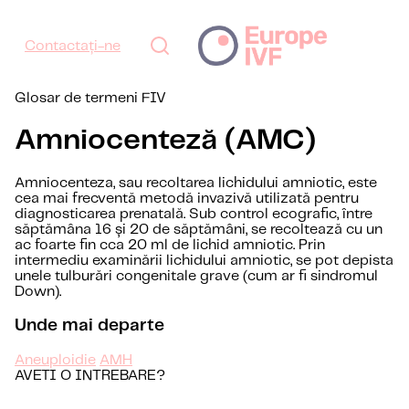
Contactați-ne
Glosar de termeni FIV
Amniocenteză (AMC)
Amniocenteza, sau recoltarea lichidului amniotic, este
cea mai frecventă metodă invazivă utilizată pentru
diagnosticarea prenatală. Sub control ecografic, între
săptămâna 16 și 20 de săptămâni, se recoltează cu un
ac foarte fin cca 20 ml de lichid amniotic. Prin
intermediu examinării lichidului amniotic, se pot depista
unele tulburări congenitale grave (cum ar fi sindromul
Down).
Unde mai departe
Aneuploidie
AMH
AVETI O INTREBARE?