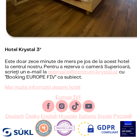
Hotel Krystal 3*
Este doar zece minute de mers pe jos de la acest hotel
la centrul nostru. Pentru a rezerva o cameră Superioară,
scrieți un e-mail la
rezervace@centrum-krystal.cz
cu
"Booking EUROPE FIV" ca subiect.
Mai multe informații despre hotel
Europe IVF
Deutsch
Česky
English
Hrvatski
Italiano
Srpski
Русский