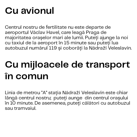
Cu avionul
Centrul nostru de fertilitate nu este departe de
aeroportul Václav Havel, care leagă Praga de
majoritatea orașelor mari ale lumii. Puteți ajunge la noi
cu taxiul de la aeroport în 15 minute sau puteți lua
autobuzul numărul 119 și coborâți la Nádraží Veleslavín.
Cu mijloacele de transport
în comun
Linia de metrou "A" stația Nádraží Veleslavín este chiar
lângă centrul nostru; puteți aunge din centrul orașului
în 10 minute. De asemenea, puteți călători cu autobuzul
sau tramvaiul.