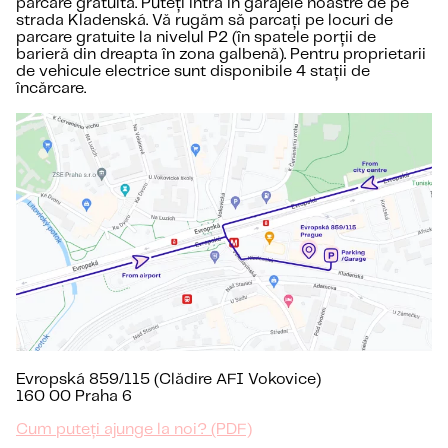
parcare gratuită. Puteți intra în garajele noastre de pe
strada Kladenská. Vă rugăm să parcați pe locuri de
parcare gratuite la nivelul P2 (în spatele porții de
barieră din dreapta în zona galbenă). Pentru proprietarii
de vehicule electrice sunt disponibile 4 stații de
încărcare.
Evropská 859/115 (Clădire AFI Vokovice)
160 00 Praha 6
Cum puteți ajunge la noi? (PDF)