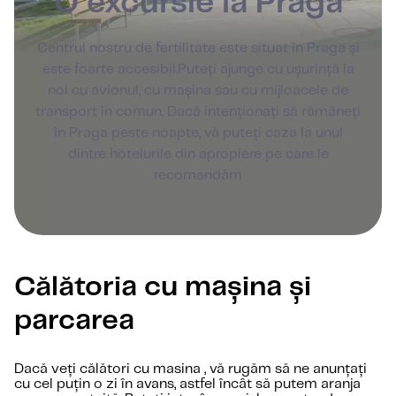
O excursie la Praga
Centrul nostru de fertilitate este situat în Praga și
este foarte accesibil.Puteți ajunge cu ușurință la
noi cu avionul, cu mașina sau cu mijloacele de
transport în comun. Dacă intenționați să rămâneți
în Praga peste noapte, vă puteți caza la unul
dintre hotelurile din apropiere pe care le
recomandăm
Călătoria cu mașina și
parcarea
Dacă veți călători cu masina , vă rugăm să ne anunțați
cu cel puțin o zi în avans, astfel încât să putem aranja