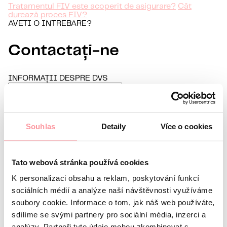
Tratamentul FIV este acoperit de asigurare?
Cât
durează proces FIV?
AVETI O INTREBARE?
Contactați-ne
INFORMAȚII DESPRE DVS
Prenume
Nume
E-mail
Souhlas
Detaily
Více o cookies
Limbă preferată
Sunt interesat de
Tato webová stránka používá cookies
Orice comunicare este cât se poate de discretă, nu vă
K personalizaci obsahu a reklam, poskytování funkcí
sociálních médií a analýze naší návštěvnosti využíváme
soubory cookie. Informace o tom, jak náš web používáte,
sdílíme se svými partnery pro sociální média, inzerci a
analýzy. Partneři tyto údaje mohou zkombinovat s