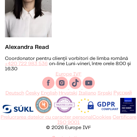
Alexandra Read
Coordonator pentru clienții vorbitori de limba română
+420 722 983 536
on-line Luni-vineri, între orele 8:00 și
16:30
Europe IVF
Deutsch
Česky
English
Hrvatski
Italiano
Srpski
Русский
Prelucrarea datelor cu caracter personal
Cookies
Certificare
ISO 9001
© 2026 Europe IVF