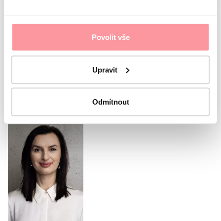
Sono d'accordo con
protezione dei dati personali
Il
modulo non può essere inviato senza il tuo consenso
Povolit vše
Invia il modulo
Upravit
Oppure chiama il nostro
coordinatore
Odmítnout