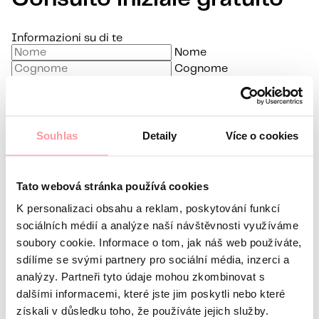
Informazioni su di te
Nome
Cognome
E-mail
Lingua preferita
Souhlas
Detaily
Více o cookies
Sono interessato a
Qual è la tua domanda?
La comunicazione è la più
discreta possibile, non aver paura di chiedere nulla
Tato webová stránka používá cookies
K personalizaci obsahu a reklam, poskytování funkcí
sociálních médií a analýze naší návštěvnosti využíváme
soubory cookie. Informace o tom, jak náš web používáte,
sdílíme se svými partnery pro sociální média, inzerci a
analýzy. Partneři tyto údaje mohou zkombinovat s
Tutte le comunicazioni sono crittografate
dalšími informacemi, které jste jim poskytli nebo které
utilizzando SSL e seguono le nostre regole
politica sulla
získali v důsledku toho, že používáte jejich služby.
riservatezza