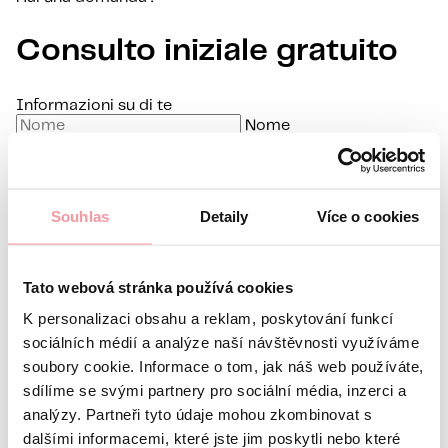
Consulto iniziale gratuito
Informazioni su di te
Nome
Cognome
E-mail
Souhlas
Detaily
Více o cookies
Lingua preferita
Sono interessato a
Tato webová stránka používá cookies
Qual è la tua domanda?
La comunicazione è la più
discreta possibile, non aver paura di chiedere nulla
K personalizaci obsahu a reklam, poskytování funkcí
sociálních médií a analýze naší návštěvnosti využíváme
soubory cookie. Informace o tom, jak náš web používáte,
sdílíme se svými partnery pro sociální média, inzerci a
analýzy. Partneři tyto údaje mohou zkombinovat s
dalšími informacemi, které jste jim poskytli nebo které