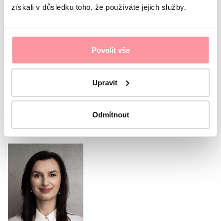
získali v důsledku toho, že používáte jejich služby.
Tutte le comunicazioni sono crittografate
utilizzando SSL e seguono le nostre regole
politica sulla
riservatezza
Sono d'accordo con
protezione dei dati personali
Il
modulo non può essere inviato senza il tuo consenso
Povolit vše
Invia il modulo
Upravit
Oppure chiama il nostro
Odmítnout
coordinatore