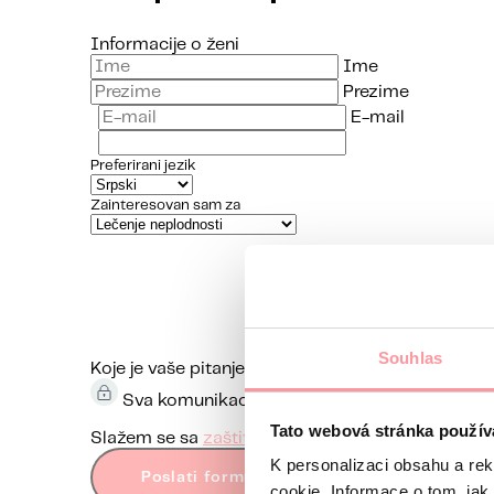
Informacije o ženi
Ime
Prezime
E-mail
Preferirani jezik
Zainteresovan sam za
Souhlas
Koje je vaše pitanje?
Komunikacija je maksimalno d
Sva komunikacija je šifrovana pomoću SSL-a 
Tato webová stránka použív
Slažem se sa
zaštitom ličnih podataka
Obrazac
K personalizaci obsahu a re
Poslati formular
cookie. Informace o tom, jak