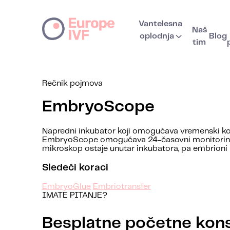
Vantelesna
Naš
oplodnja
Blog
tim
Rečnik pojmova
EmbryoScope
Napredni inkubator koji omogućava vremenski kon
EmbryoScope omogućava 24-časovni monitoring r
mikroskop ostaje unutar inkubatora, pa embrioni
Sledeći koraci
EmbryoGlue
Embriotransfer
IMATE PITANJE?
Besplatne početne kons