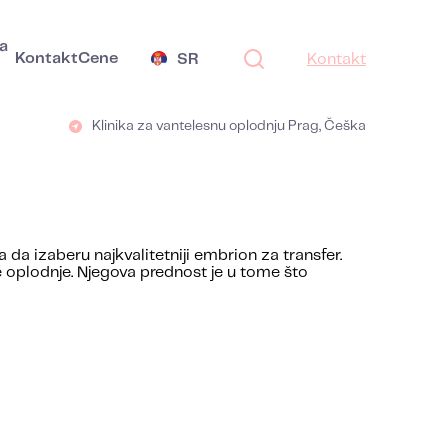
a
Kontakt
Cene
SR
Kontakt
Klinika za vantelesnu oplodnju Prag, Češka
 izaberu najkvalitetniji embrion za transfer.
plodnje. Njegova prednost je u tome što