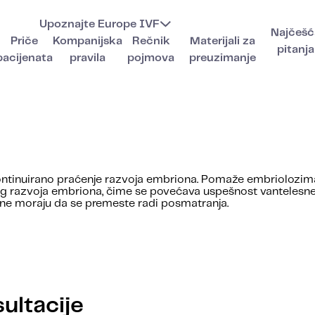
Upoznajte Europe IVF
Najčešć
Priče
Kompanijska
Rečnik
Materijali za
pitanja
pacijenata
pravila
pojmova
preuzimanje
tinuirano praćenje razvoja embriona. Pomaže embriolozima da
azvoja embriona, čime se povećava uspešnost vantelesne o
 ne moraju da se premeste radi posmatranja.
ultacije