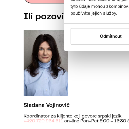
tyto údaje mohou zkombinovat
používáte jejich služby.
Ili pozovite koordinato
Odmítnout
Sladana Vojinović
Koordinator za klijente koji govore srpski jezik
+420 720 934 611
on-line Pon–Pet 8:00 – 16:30 