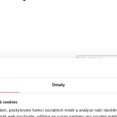
Detaily
iskretna, ne bojte se da pitate bilo šta
i podleže pravilima naših
Principa zaštite ličnih podataka
á cookies
 se ne može podneti bez vašeg pristanka
klam, poskytování funkcí sociálních médií a analýze naší návšt
 náš web používáte, sdílíme se svými partnery pro sociální média