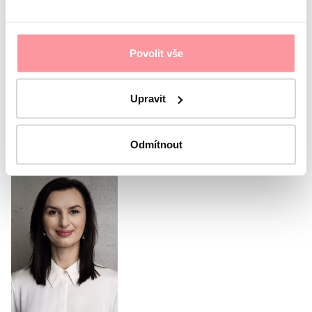
Sono d'accordo con
protezione dei dati personali
Il
modulo non può essere inviato senza il tuo consenso
Povolit vše
Invia il modulo
Upravit
Oppure chiama il nostro
coordinatore
Odmítnout