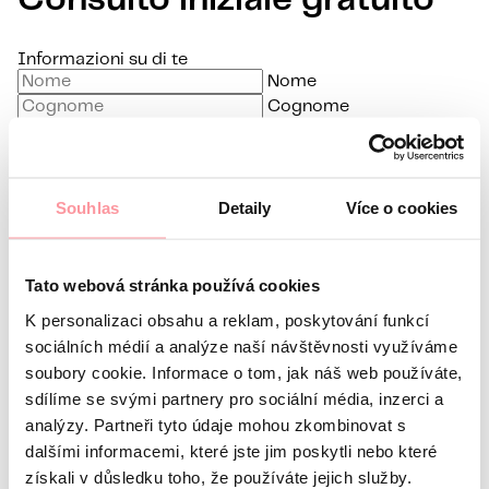
Consulto iniziale gratuito
Informazioni su di te
Nome
Cognome
E-mail
Lingua preferita
Souhlas
Detaily
Více o cookies
Sono interessato a
Qual è la tua domanda?
La comunicazione è la più
discreta possibile, non aver paura di chiedere nulla
Tato webová stránka používá cookies
K personalizaci obsahu a reklam, poskytování funkcí
sociálních médií a analýze naší návštěvnosti využíváme
soubory cookie. Informace o tom, jak náš web používáte,
sdílíme se svými partnery pro sociální média, inzerci a
analýzy. Partneři tyto údaje mohou zkombinovat s
Tutte le comunicazioni sono crittografate
dalšími informacemi, které jste jim poskytli nebo které
utilizzando SSL e seguono le nostre regole
politica sulla
získali v důsledku toho, že používáte jejich služby.
riservatezza