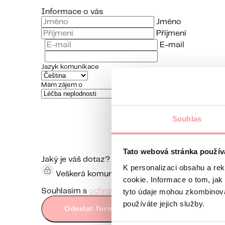
Informace o vás
Jméno
Příjmení
E-mail
Jazyk komunikace
Mám zájem o
Souhlas
Tato webová stránka použív
Jaký je váš dotaz?
Komunikace je maximálně diskr
K personalizaci obsahu a re
Veškerá komunikace je šifrována pomocí SSL a
cookie. Informace o tom, jak
tyto údaje mohou zkombinovat
Souhlasím s
ochranou osobních údajů
Bez vaše
používáte jejich služby.
Odeslat formulář