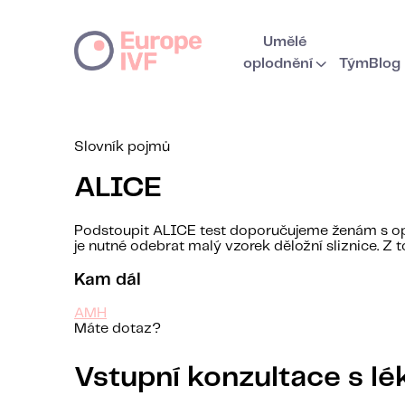
Umělé
oplodnění
Tým
Blog
Slovník pojmů
ALICE
Podstoupit ALICE test doporučujeme ženám s opa
je nutné odebrat malý vzorek děložní sliznice. Z
Kam dál
AMH
Máte dotaz?
Vstupní konzultace s l