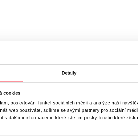
Detaily
á cookies
étní, nebojte se zeptat na cokoliv
klam, poskytování funkcí sociálních médií a analýze naší návšt
 řídí se pravidly našich
Zásad ochrany osobních údajů
 náš web používáte, sdílíme se svými partnery pro sociální média
 s dalšími informacemi, které jste jim poskytli nebo které získa
ho souhlasu nelze formulář odeslat