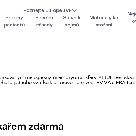
Poznejte Europe IVF
Nej
Příběhy
Firemní
Slovník
Materiály ke
o
pacientů
zásady
pojmů
stažení
kovanými neúspěšnými embryotransfery. ALICE test slouží 
 tohoto jednoho vzorku lze zároveň pro vést EMMA a ERA test
ékařem zdarma