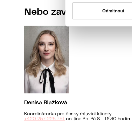
Nebo zavolejte naší koo
Odmítnout
Denisa Blažková
Koordinátorka pro česky mluvící klienty
+420 257 225 751
on-line Po-Pá 8 - 16:30 hodin