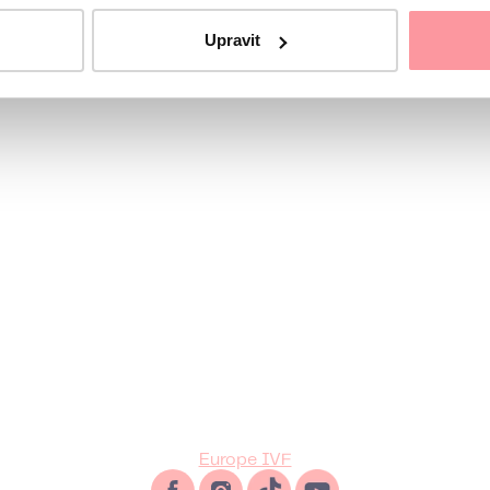
rdinátorce
Upravit
Europe IVF