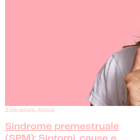
3 min lettura · Articoli
Sindrome premestruale
(SPM): Sintomi, cause e