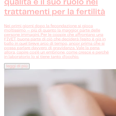
qualità e il suo ruolo nei
trattamenti per la fertilità
Nei primi giorni dopo la fecondazione si gioca
moltissimo — più di quanto la maggior parte delle
persone immagini. Per le coppie che affrontano una
FIVET, buona parte di ciò che deciderà l'esito è già in
ballo in quel breve arco di tempo, ancor prima che si
possa parlare davvero di gravidanza. Vale la pena,
allora, capire cos'è un embrione, come cresce e perché
in laboratorio lo si tiene tanto d'occhio.
leggi di più