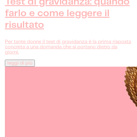
Test di gravidanza: quando
farlo e come leggere il
risultato
Per tante donne il test di gravidanza è la prima risposta
concreta a una domanda che si portano dietro da
giorni.
leggi di più