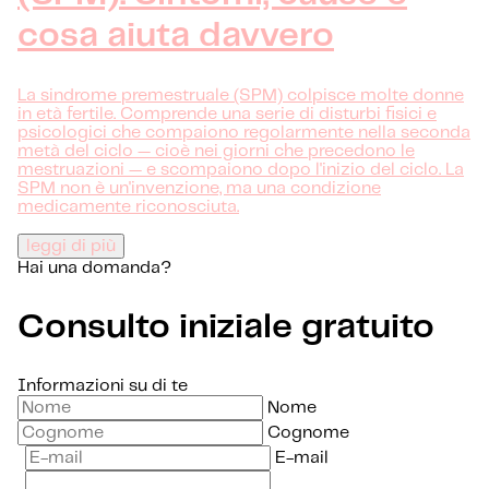
cosa aiuta davvero
La sindrome premestruale (SPM) colpisce molte donne
in età fertile. Comprende una serie di disturbi fisici e
psicologici che compaiono regolarmente nella seconda
metà del ciclo — cioè nei giorni che precedono le
mestruazioni — e scompaiono dopo l'inizio del ciclo. La
SPM non è un'invenzione, ma una condizione
medicamente riconosciuta.
leggi di più
Hai una domanda?
Consulto iniziale gratuito
Informazioni su di te
Nome
Cognome
E-mail