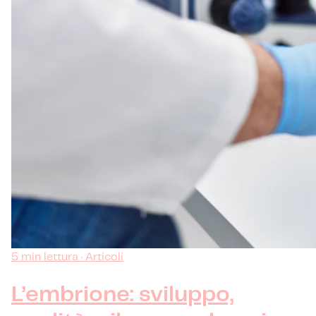
5 min lettura · Articoli
L’embrione: sviluppo,