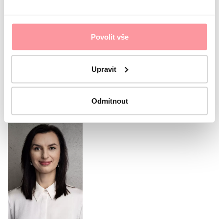
Sono d'accordo con
protezione dei dati personali
Il
modulo non può essere inviato senza il tuo consenso
Povolit vše
Invia il modulo
Upravit
Oppure chiama il nostro
coordinatore
Odmítnout