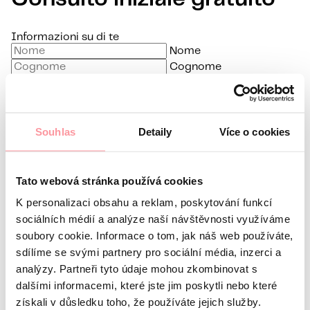
Informazioni su di te
Nome
Cognome
E-mail
Lingua preferita
Souhlas
Detaily
Více o cookies
Sono interessato a
Qual è la tua domanda?
La comunicazione è la più
discreta possibile, non aver paura di chiedere nulla
Tato webová stránka používá cookies
K personalizaci obsahu a reklam, poskytování funkcí
sociálních médií a analýze naší návštěvnosti využíváme
soubory cookie. Informace o tom, jak náš web používáte,
sdílíme se svými partnery pro sociální média, inzerci a
analýzy. Partneři tyto údaje mohou zkombinovat s
Tutte le comunicazioni sono crittografate
dalšími informacemi, které jste jim poskytli nebo které
utilizzando SSL e seguono le nostre regole
politica sulla
získali v důsledku toho, že používáte jejich služby.
riservatezza