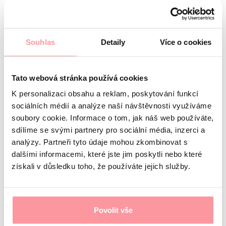
spermiogramu zapracovat?
číst více
Souhlas
Detaily
Více o cookies
Máte dotaz?
Tato webová stránka používá cookies
Vstupní konzultace s
K personalizaci obsahu a reklam, poskytování funkcí
lékařem zdarma
sociálních médií a analýze naší návštěvnosti využíváme
soubory cookie. Informace o tom, jak náš web používáte,
Informace o vás
sdílíme se svými partnery pro sociální média, inzerci a
Jméno
analýzy. Partneři tyto údaje mohou zkombinovat s
Příjmení
dalšími informacemi, které jste jim poskytli nebo které
E-mail
získali v důsledku toho, že používáte jejich služby.
Jazyk komunikace
Mám zájem o
Povolit vše
Jaký je váš dotaz?
Komunikace je maximálně diskrétní,