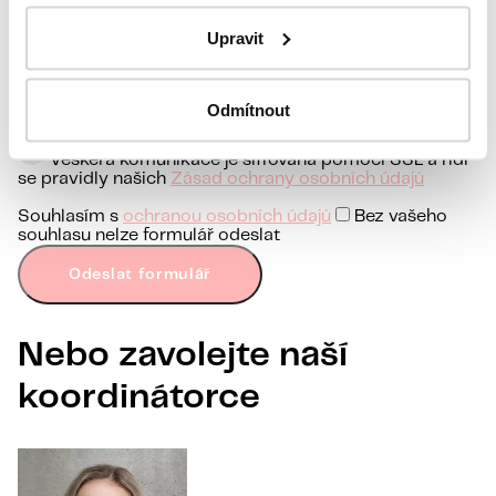
Upravit
Odmítnout
nebojte se zeptat na cokoliv
Veškerá komunikace je šifrována pomocí SSL a řídí
se pravidly našich
Zásad ochrany osobních údajů
Souhlasím s
ochranou osobních údajů
Bez vašeho
souhlasu nelze formulář odeslat
Odeslat formulář
Nebo zavolejte naší
koordinátorce