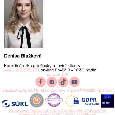
Denisa Blažková
Koordinátorka pro česky mluvící klienty
+420 257 225 751
on-line Po-Pá 8 - 16:30 hodin
Europe IVF
Deutsch
English
Hrvatski
Italiano
Srpski
Русский
Română
Zpracování osobních údajů
Cookies
Výroční zprávy