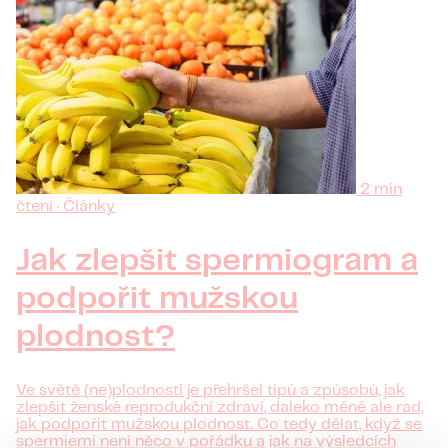
2 min
čtení · Články
Jak zlepšit spermiogram a
podpořit mužskou
plodnost?
Ve světě (ne)plodnosti je přehršel tipů a způsobů, jak
zlepšit ženské reprodukční zdraví, daleko méně ale rad,
jak podpořit mužskou plodnost. Co tedy dělat, když se
spermiemi není něco v pořádku a jak na výsledcích