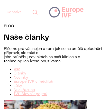
Kontakt
BLOG
Naše články
Píšeme pro vás nejen o tom, jak se na umělé oplodnění
připravit, ale také o
jeho průběhu, novinkách na naší klinice a o
technologiích, které používáme.
Vše
Články
Novinky
Europe IVF v médiích
Léky
Nezařazeno
IVF Slovník pojmů