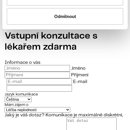
Přidat vlastní příběh
« Předchozí
Strana
1
Strana
2
Strana
3
Strana
4
Strana
5
Strana
6
Strana
7
Strana
8
Odmítnout
Máte dotaz?
Vstupní konzultace s
lékařem zdarma
Informace o vás
Jméno
Příjmení
E-mail
Jazyk komunikace
Mám zájem o
Jaký je váš dotaz?
Komunikace je maximálně diskrétní,