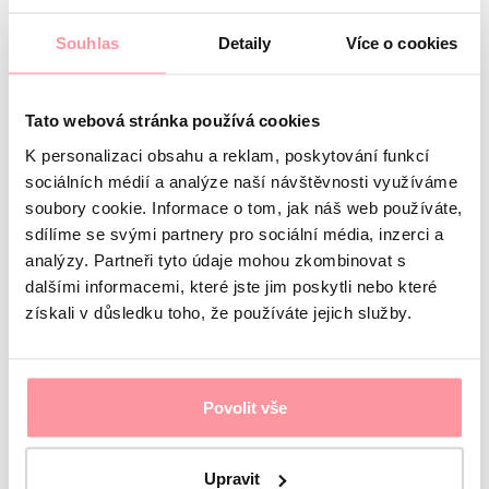
jednou vám za perfektní profi přístup a i celé klinice za
vysokou profesionalitu. Moc rady bychom vás s dcerou
Souhlas
Detaily
Více o cookies
navštívily a ukázaly se. Nevím, jak budete mít čas a příp.
i chuť. Pokusíme se vám přizpůsobit a nebudeme
dlouho zdržovat. Moc děkuji a budu doufat a těšit se na
viděnou. Přeji krásný den
Tato webová stránka používá cookies
Skrýt příběh
K personalizaci obsahu a reklam, poskytování funkcí
sociálních médií a analýze naší návštěvnosti využíváme
soubory cookie. Informace o tom, jak náš web používáte,
E. H., Česká republika
sdílíme se svými partnery pro sociální média, inzerci a
analýzy. Partneři tyto údaje mohou zkombinovat s
Dobrý den pane doktore Kulte, rádi bychom Vám a
samozřejmě celému týmu moc poděkovali za práci,
dalšími informacemi, které jste jim poskytli nebo které
kterou děláte, za laskavý přístup a trpělivost. Do třetice
získali v důsledku toho, že používáte jejich služby.
všeho dobrého se podařilo, mám pozitivní testy z krve i
moči! Ještě jednou děkujeme, jsme moc šťastni!
Povolit vše
Načíst další
Upravit