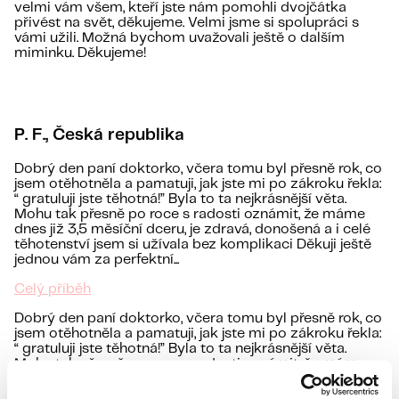
velmi vám všem, kteří jste nám pomohli dvojčátka
přivést na svět, děkujeme. Velmi jsme si spolupráci s
vámi užili. Možná bychom uvažovali ještě o dalším
miminku. Děkujeme!
P. F., Česká republika
Dobrý den paní doktorko, včera tomu byl přesně rok, co
jsem otěhotněla a pamatuji, jak jste mi po zákroku řekla:
“ gratuluji jste těhotná!” Byla to ta nejkrásnější věta.
Mohu tak přesně po roce s radosti oznámit, že máme
dnes již 3,5 měsíční dceru, je zdravá, donošená a i celé
těhotenství jsem si užívala bez komplikaci Děkuji ještě
jednou vám za perfektní...
Celý příběh
Dobrý den paní doktorko, včera tomu byl přesně rok, co
jsem otěhotněla a pamatuji, jak jste mi po zákroku řekla:
“ gratuluji jste těhotná!” Byla to ta nejkrásnější věta.
Mohu tak přesně po roce s radosti oznámit, že máme
dnes již 3,5 měsíční dceru, je zdravá, donošená a i celé
těhotenství jsem si užívala bez komplikaci Děkuji ještě