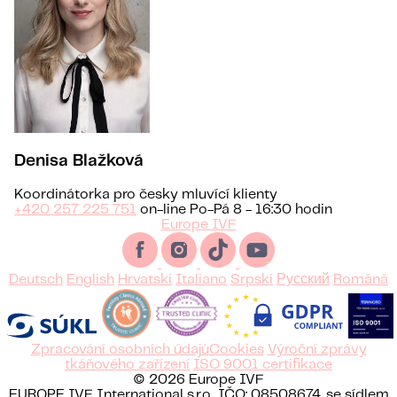
Denisa Blažková
Koordinátorka pro česky mluvící klienty
+420 257 225 751
on-line Po-Pá 8 - 16:30 hodin
Europe IVF
Deutsch
English
Hrvatski
Italiano
Srpski
Русский
Română
Zpracování osobních údajů
Cookies
Výroční zprávy
tkáňového zařízení
ISO 9001 certifikace
© 2026 Europe IVF
EUROPE IVF International s.r.o., IČO: 08508674, se sídlem