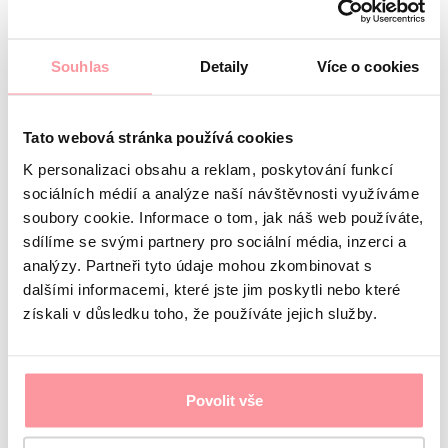
léčbu. K celkovému zklidnění vám může pomoci i jen
pár minut meditace denně.
číst více
Souhlas
Detaily
Více o cookies
Máte dotaz?
Tato webová stránka používá cookies
K personalizaci obsahu a reklam, poskytování funkcí
Vstupní konzultace s
sociálních médií a analýze naší návštěvnosti využíváme
lékařem zdarma
soubory cookie. Informace o tom, jak náš web používáte,
sdílíme se svými partnery pro sociální média, inzerci a
analýzy. Partneři tyto údaje mohou zkombinovat s
Informace o vás
dalšími informacemi, které jste jim poskytli nebo které
Jméno
získali v důsledku toho, že používáte jejich služby.
Příjmení
E-mail
Jazyk komunikace
Povolit vše
Mám zájem o