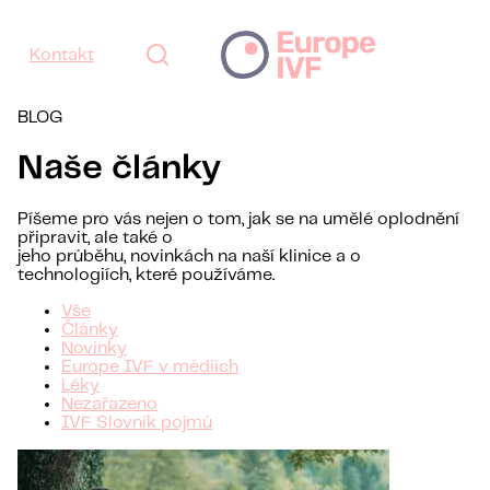
Kontakt
BLOG
Naše články
Píšeme pro vás nejen o tom, jak se na umělé oplodnění
připravit, ale také o
jeho průběhu, novinkách na naší klinice a o
technologiích, které používáme.
Vše
Články
Novinky
Europe IVF v médiích
Léky
Nezařazeno
IVF Slovník pojmů