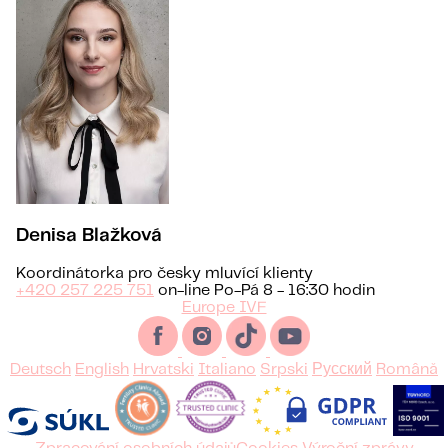
Denisa Blažková
Koordinátorka pro česky mluvící klienty
+420 257 225 751
on-line Po-Pá 8 - 16:30 hodin
Europe IVF
Deutsch
English
Hrvatski
Italiano
Srpski
Русский
Română