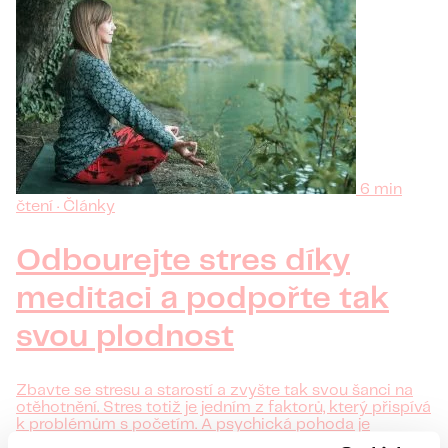
6 min
čtení · Články
Odbourejte stres díky
meditaci a podpořte tak
svou plodnost
Zbavte se stresu a starostí a zvyšte tak svou šanci na
otěhotnění. Stres totiž je jedním z faktorů, který přispívá
k problémům s početím. A psychická pohoda je
samozřejmě velmi důležitá i pro páry podstupující IVF