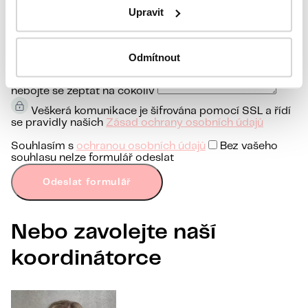
Jaký je váš dotaz?
Komunikace je maximálně diskrétní,
Upravit
Odmítnout
nebojte se zeptat na cokoliv
Veškerá komunikace je šifrována pomocí SSL a řídí
se pravidly našich
Zásad ochrany osobních údajů
Souhlasím s
ochranou osobních údajů
Bez vašeho
souhlasu nelze formulář odeslat
Odeslat formulář
Nebo zavolejte naší
koordinátorce