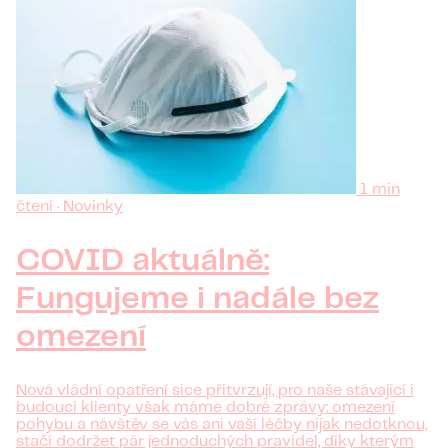
1 min
čtení · Novinky
COVID aktuálně:
Fungujeme i nadále bez
omezení
Nová vládní opatření sice přitvrzují, pro naše stávající i
budoucí klienty však máme dobré zprávy: omezení
pohybu a návštěv se vás ani vaší léčby nijak nedotknou,
stačí dodržet pár jednoduchých pravidel, díky kterým