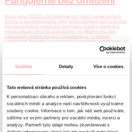
Fungujeme bez omezení
Doba, kdy COVID-19 zasahuje do našich soukromých
životů a společenského dění, ještě zdaleka není u konce.
Ani reprodukční medicínu neminuly otázky, které si s
novou situací možná pokládáte i vy. Máme pro vás
odpovědi i dobré zprávy: fungujeme, a i v těchto
neblahých časech se postaráme o splnění vašeho snu. V
bezpečí.
číst více
Souhlas
Detaily
Více o cookies
Tato webová stránka používá cookies
K personalizaci obsahu a reklam, poskytování funkcí
sociálních médií a analýze naší návštěvnosti využíváme
soubory cookie. Informace o tom, jak náš web používáte,
sdílíme se svými partnery pro sociální média, inzerci a
analýzy. Partneři tyto údaje mohou zkombinovat s
dalšími informacemi, které jste jim poskytli nebo které