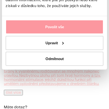
získali v důsledku toho, že používáte jejich služby.
3 min
čtení · Články
Hormonální stimulace má
Povolit vše
nepostradatelný úkol při
umělém oplodnění
Upravit
Se vzrůstajícím počtem párů, kterým se nedaří počít
Odmítnout
dítě přirozenou cestou, roste i počet zájemců
obracejících se na kliniky asistované reprodukce. Zájem
o oplodnění „in vitro“ tak přibývá a jak ukazují čísla,
brány k vysněnému rodičovství se mnohým nakonec
otevřou. Nezbytnou úlohu při tom hrají hormony a tzv.
hormonální stimulace, jejichž důležitou funkci při
umělém oplodnění představujeme v dnešním článku.
číst více
Máte dotaz?