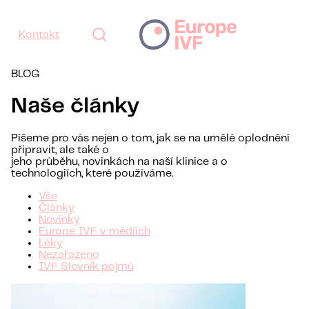
Kontakt
BLOG
Naše články
Píšeme pro vás nejen o tom, jak se na umělé oplodnění
připravit, ale také o
jeho průběhu, novinkách na naší klinice a o
technologiích, které používáme.
Vše
Články
Novinky
Europe IVF v médiích
Léky
Nezařazeno
IVF Slovník pojmů