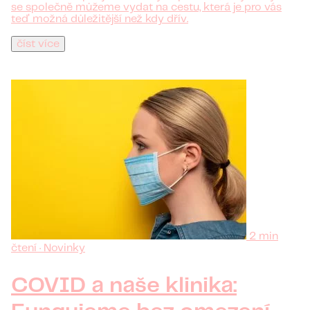
se společně můžeme vydat na cestu, která je pro vás
teď možná důležitější než kdy dřív.
číst více
2 min
čtení · Novinky
COVID a naše klinika: