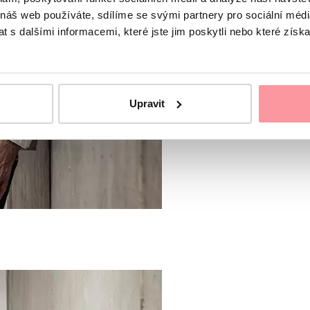
 náš web používáte, sdílíme se svými partnery pro sociální média
 s dalšími informacemi, které jste jim poskytli nebo které získa
Upravit