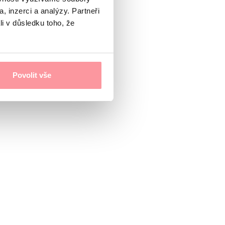
, inzerci a analýzy. Partneři
li v důsledku toho, že
Povolit vše