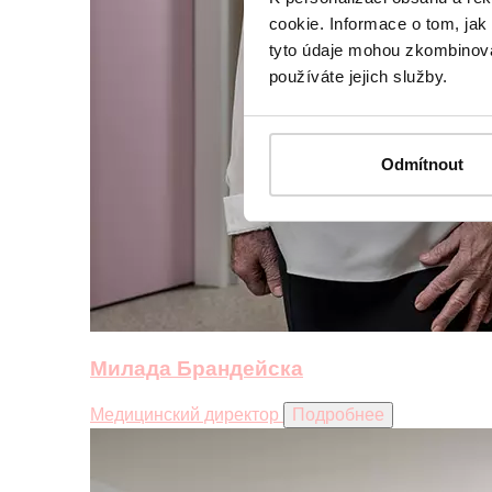
cookie. Informace o tom, jak
tyto údaje mohou zkombinovat
používáte jejich služby.
Odmítnout
Милада Брандейска
Медицинский директор
Подробнее