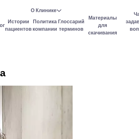
О Клинике
Ч
Материалы
Истории
Политика
Глоссарий
зада
ог
для
пациентов
компании
терминов
во
скачивания
а