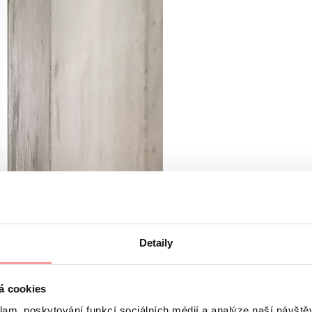
Detaily
á cookies
klam, poskytování funkcí sociálních médií a analýze naší návšt