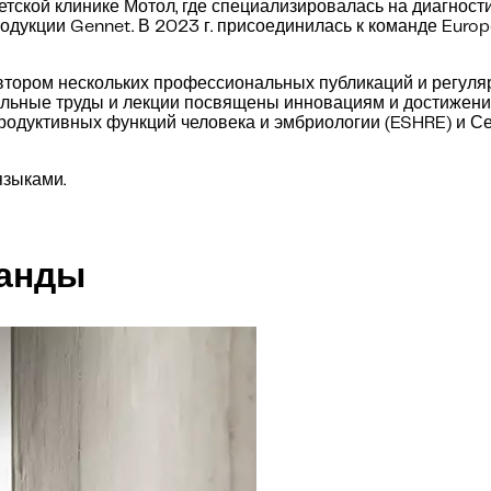
ской клинике Мотол, где специализировалась на диагности
дукции Gennet. В 2023 г. присоединилась к команде Europ
втором нескольких профессиональных публикаций и регуля
ьные труды и лекции посвящены инновациям и достижения
родуктивных функций человека и эмбриологии (ESHRE) и С
языками.
манды