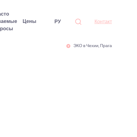
асто
ваемые
Цены
РУ
Контакт
просы
ЭКО в Чехии, Прага