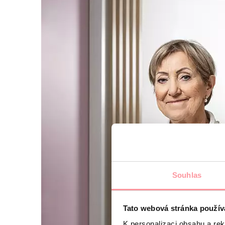
Souhlas
Tato webová stránka použív
K personalizaci obsahu a re