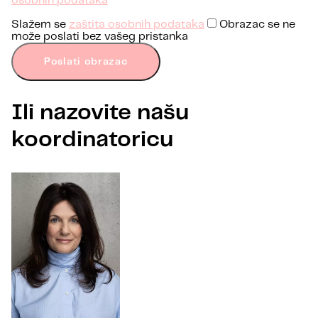
osobnih podataka
Slažem se
zaštita osobnih podataka
Obrazac se ne
može poslati bez vašeg pristanka
Poslati obrazac
Ili nazovite našu
koordinatoricu