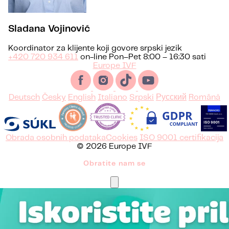
Sladana Vojinović
Koordinator za klijente koji govore srpski jezik
+420 720 934 611
on-line Pon–Pet 8:00 – 16:30 sati
Europe IVF
Deutsch
Česky
English
Italiano
Srpski
Русский
Română
Obrada osobnih podataka
Cookies
ISO 9001 certifikacija
© 2026 Europe IVF
Obratite nam se