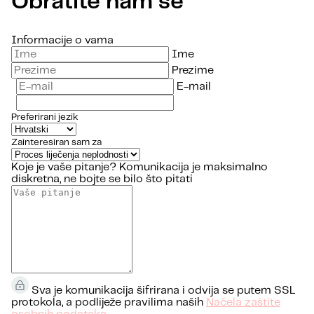
Obratite nam se
Informacije o vama
Ime
Prezime
E-mail
Preferirani jezik
Zainteresiran sam za
Koje je vaše pitanje?
Komunikacija je maksimalno
diskretna, ne bojte se bilo što pitati
Sva je komunikacija šifrirana i odvija se putem SSL
protokola, a podliježe pravilima naših
Načela zaštite