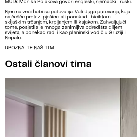
MUDr. Monika Poláková govori engleski, njemački i ruski.
Njen najveći hobi su putovanja. Voli duga putovanja, koja
najčešće prolazi pješice, ali ponekad i biciklom,
skijaškim trčanjem, krpljanjem ili kajakom. Zahvaljujući
tome, posjetila je mnoga zanimljiva odredišta diljem
svijeta, a ponekad radi i kao planinski vodič u Gruziji i
Nepalu.
UPOZNAJTE NAŠ TIM
Ostali članovi tima