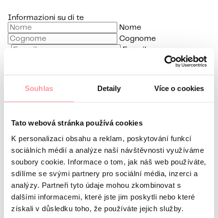
Informazioni su di te
Nome
Cognome
E-mail
Lingua preferita
Souhlas
Detaily
Více o cookies
Sono interessato a
Qual è la tua domanda?
La comunicazione è la più
discreta possibile, non aver paura di chiedere nulla
Tato webová stránka používá cookies
K personalizaci obsahu a reklam, poskytování funkcí
sociálních médií a analýze naší návštěvnosti využíváme
soubory cookie. Informace o tom, jak náš web používáte,
sdílíme se svými partnery pro sociální média, inzerci a
analýzy. Partneři tyto údaje mohou zkombinovat s
Tutte le comunicazioni sono crittografate
dalšími informacemi, které jste jim poskytli nebo které
utilizzando SSL e seguono le nostre regole
politica sulla
získali v důsledku toho, že používáte jejich služby.
riservatezza