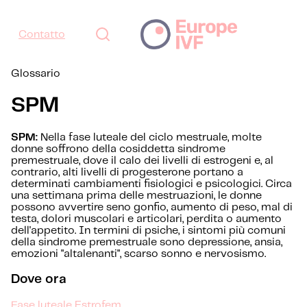
Contatto
Glossario
SPM
SPM:
Nella fase luteale del ciclo mestruale, molte
donne soffrono della cosiddetta sindrome
premestruale, dove il calo dei livelli di estrogeni e, al
contrario, alti livelli di progesterone portano a
determinati cambiamenti fisiologici e psicologici. Circa
una settimana prima delle mestruazioni, le donne
possono avvertire seno gonfio, aumento di peso, mal di
testa, dolori muscolari e articolari, perdita o aumento
dell'appetito. In termini di psiche, i sintomi più comuni
della sindrome premestruale sono depressione, ansia,
emozioni "altalenanti", scarso sonno e nervosismo.
Dove ora
Fase luteale
Estrofem