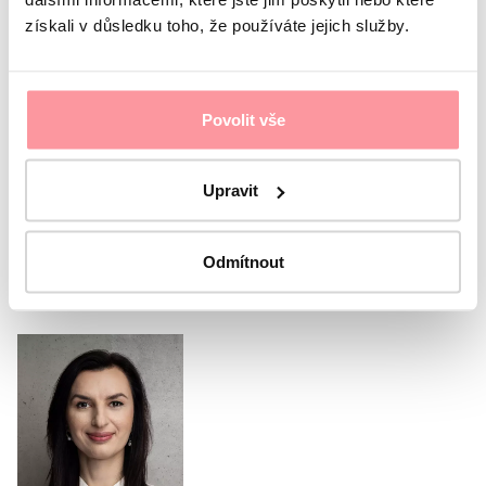
získali v důsledku toho, že používáte jejich služby.
Tutte le comunicazioni sono crittografate
utilizzando SSL e seguono le nostre regole
politica sulla
riservatezza
Sono d'accordo con
protezione dei dati personali
Il
Povolit vše
modulo non può essere inviato senza il tuo consenso
Invia il modulo
Upravit
Oppure chiama il nostro
Odmítnout
coordinatore