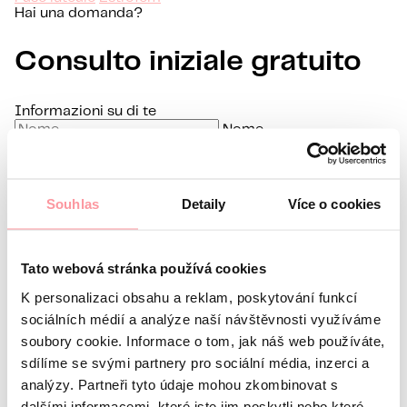
Hai una domanda?
Consulto iniziale gratuito
Informazioni su di te
Nome
Cognome
E-mail
Souhlas
Detaily
Více o cookies
Lingua preferita
Sono interessato a
Tato webová stránka používá cookies
Qual è la tua domanda?
La comunicazione è la più
discreta possibile, non aver paura di chiedere nulla
K personalizaci obsahu a reklam, poskytování funkcí
sociálních médií a analýze naší návštěvnosti využíváme
soubory cookie. Informace o tom, jak náš web používáte,
sdílíme se svými partnery pro sociální média, inzerci a
analýzy. Partneři tyto údaje mohou zkombinovat s
dalšími informacemi, které jste jim poskytli nebo které