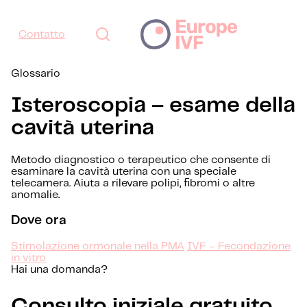
Contatto
Glossario
Isteroscopia – esame della
cavità uterina
Metodo diagnostico o terapeutico che consente di
esaminare la cavità uterina con una speciale
telecamera. Aiuta a rilevare polipi, fibromi o altre
anomalie.
Dove ora
Stimolazione ormonale nella PMA
IVF – Fecondazione
in vitro
Hai una domanda?
Consulto iniziale gratuito