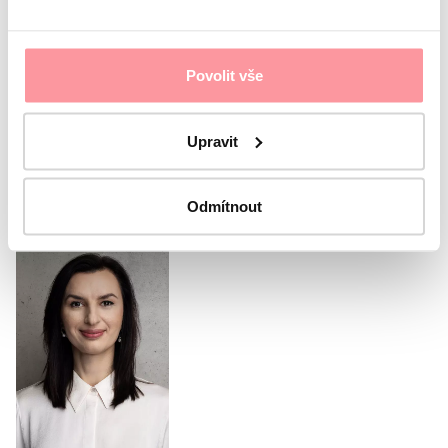
Sono d'accordo con
protezione dei dati personali
Il
modulo non può essere inviato senza il tuo consenso
Povolit vše
Invia il modulo
Upravit
Oppure chiama il nostro
coordinatore
Odmítnout