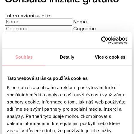
Informazioni su di te
Nome
Cognome
E-mail
Lingua preferita
Souhlas
Detaily
Více o cookies
Sono interessato a
Qual è la tua domanda?
La comunicazione è la più
discreta possibile, non aver paura di chiedere nulla
Tato webová stránka používá cookies
K personalizaci obsahu a reklam, poskytování funkcí
sociálních médií a analýze naší návštěvnosti využíváme
soubory cookie. Informace o tom, jak náš web používáte,
sdílíme se svými partnery pro sociální média, inzerci a
analýzy. Partneři tyto údaje mohou zkombinovat s
Tutte le comunicazioni sono crittografate
dalšími informacemi, které jste jim poskytli nebo které
utilizzando SSL e seguono le nostre regole
politica sulla
získali v důsledku toho, že používáte jejich služby.
riservatezza