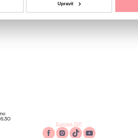
Upravit
o coordinatore
ano
16.30
Europe IVF