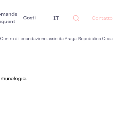
omande
Costi
IT
Contatto
equenti
Centro di fecondazione assistita Praga, Repubblica Ceca
mmunologici.