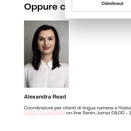
Odmítnout
Oppure chiama il nostr
Alexandra Read
Coordinatore per clienti di lingua rumena e l'itali
+420 722 983 536
on-line Senin-Jumat 08.00 - 