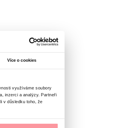
Více o cookies
ěvnosti využíváme soubory
atezza
, inzerci a analýzy. Partneři
li v důsledku toho, že