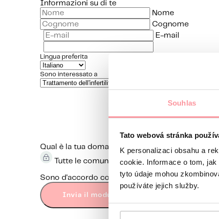
Informazioni su di te
Nome
Cognome
E-mail
Lingua preferita
Sono interessato a
Souhlas
Tato webová stránka použív
Qual è la tua domanda?
La comunicazione è la pi
K personalizaci obsahu a re
Tutte le comunicazioni sono crittografate ut
cookie. Informace o tom, jak
tyto údaje mohou zkombinovat
Sono d'accordo con
protezione dei dati personal
používáte jejich služby.
Invia il modulo