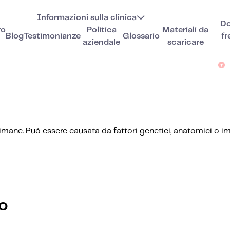
Informazioni sulla clinica
D
ro
Politica
Materiali da
Blog
Testimonianze
Glossario
fr
aziendale
scaricare
imane. Può essere causata da fattori genetici, anatomici o i
to