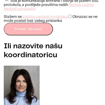
Sva je komunikacija šifrirana i odvija se putem SSL
protokola, a podliježe pravilima naših
Načela zaštite
osobnih podataka
Slažem se
zaštita osobnih podataka
Obrazac se ne
može poslati bez vašeg pristanka
Poslati obrazac
Ili nazovite našu
koordinatoricu