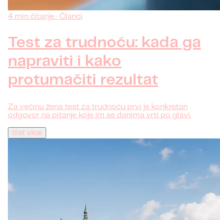
4 min čitanje · Članci
Test za trudnoću: kada ga
napraviti i kako
protumačiti rezultat
Za većinu žena test za trudnoću prvi je konkretan
odgovor na pitanje koje im se danima vrti po glavi.
číst více