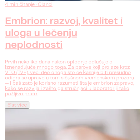
4 min čitanje · Članci
Embrion: razvoj, kvalitet i
uloga u lečenju
neplodnosti
Prvih nekoliko dana nakon oplodnje odlučuje o
iznenađujuće mnogo toga. Za parove koji prolaze kroz
VTO (IVF), veći deo onoga što će kasnije biti presudno
odigra se upravo u tom sićušnom vremenskom prozoru
— i baš zato je korisno razumeti šta je embrion zapravo,
kako se razvija i zašto ga stručnjaci u laboratoriji tako
pažljivo prate.
číst více