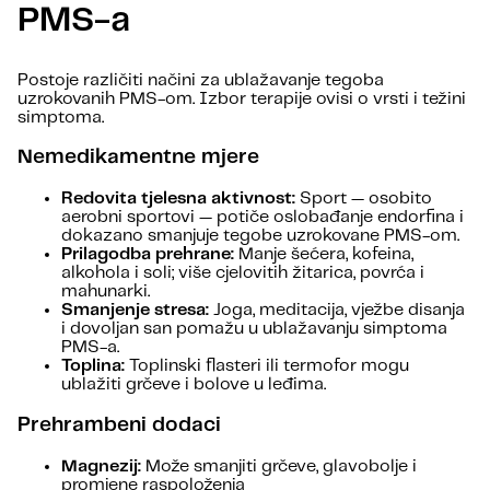
PMS-a
Postoje različiti načini za ublažavanje tegoba
uzrokovanih PMS-om. Izbor terapije ovisi o vrsti i težini
simptoma.
Nemedikamentne mjere
Redovita tjelesna aktivnost:
Sport — osobito
aerobni sportovi — potiče oslobađanje endorfina i
dokazano smanjuje tegobe uzrokovane PMS-om.
Prilagodba prehrane:
Manje šećera, kofeina,
alkohola i soli; više cjelovitih žitarica, povrća i
mahunarki.
Smanjenje stresa:
Joga, meditacija, vježbe disanja
i dovoljan san pomažu u ublažavanju simptoma
PMS-a.
Toplina:
Toplinski flasteri ili termofor mogu
ublažiti grčeve i bolove u leđima.
Prehrambeni dodaci
Magnezij:
Može smanjiti grčeve, glavobolje i
promjene raspoloženja