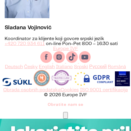
Sladana Vojinović
Koordinator za klijente koji govore srpski jezik
+420 720 934 611
on-line Pon–Pet 8:00 – 16:30 sati
Europe IVF
Deutsch
Česky
English
Italiano
Srpski
Русский
Română
Obrada osobnih podataka
Cookies
ISO 9001 certifikacija
© 2026 Europe IVF
Obratite nam se