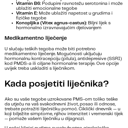
Vitamin B6:
Podupire ravnotežu serotonina i može
ublažiti emocionalne tegobe
Vitamin E:
Može ublažiti napetost u grudima i
fizičke tegobe
Konopljika (Vitex agnus-castus):
Biljni lijek s
hormonalno izravnavajućim djelovanjem
Medikamentno liječenje
U slučaju teških tegoba može biti potrebno
medikamentno liječenje. Mogućnosti uključuju
hormonalnu kontracepciju (pilula), antidepresive (SSRI)
kod PMDS-a ili ciljane hormonalne terapije. Ove opcije
uvijek treba uskladiti s liječnikom.
Kada posjetiti liječnika?
Ako su vaše tegobe uzrokovane PMS-om toliko teške
da utječu na vaš svakodnevni život, posao ili odnose,
trebate potražiti liječničku pomoć. Ciklički dnevnik — u
koji bilježite simptome, njihov intenzitet i vremenski tijek
— pomaže vašem liječniku u dijagnozi.