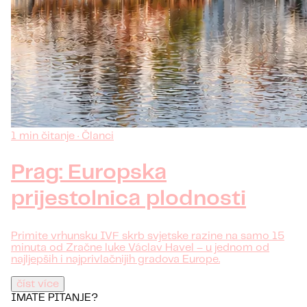
1 min čitanje · Članci
Prag: Europska
prijestolnica plodnosti
Primite vrhunsku IVF skrb svjetske razine na samo 15
minuta od Zračne luke Václav Havel – u jednom od
najljepših i najprivlačnijih gradova Europe.
číst více
IMATE PITANJE?