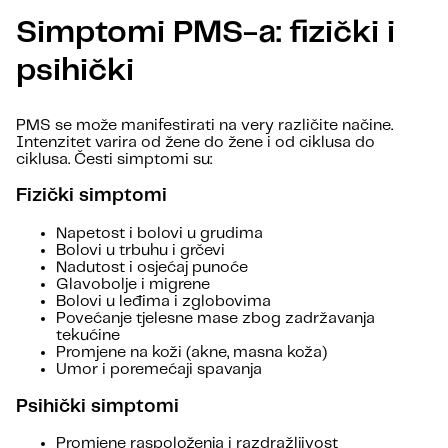
Simptomi PMS-a: fizički i
psihički
PMS se može manifestirati na very različite načine.
Intenzitet varira od žene do žene i od ciklusa do
ciklusa. Česti simptomi su:
Fizički simptomi
Napetost i bolovi u grudima
Bolovi u trbuhu i grčevi
Nadutost i osjećaj punoće
Glavobolje i migrene
Bolovi u leđima i zglobovima
Povećanje tjelesne mase zbog zadržavanja
tekućine
Promjene na koži (akne, masna koža)
Umor i poremećaji spavanja
Psihički simptomi
Promjene raspoloženja i razdražljivost