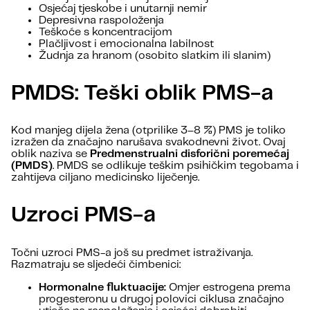
Osjećaj tjeskobe i unutarnji nemir
Depresivna raspoloženja
Teškoće s koncentracijom
Plačljivost i emocionalna labilnost
Žudnja za hranom (osobito slatkim ili slanim)
PMDS: Teški oblik PMS-a
Kod manjeg dijela žena (otprilike 3–8 %) PMS je toliko
izražen da značajno narušava svakodnevni život. Ovaj
oblik naziva se
Predmenstrualni disforični poremećaj
(PMDS)
. PMDS se odlikuje teškim psihičkim tegobama i
zahtijeva ciljano medicinsko liječenje.
Uzroci PMS-a
Točni uzroci PMS-a još su predmet istraživanja.
Razmatraju se sljedeći čimbenici:
Hormonalne fluktuacije:
Omjer estrogena prema
progesteronu u drugoj polovici ciklusa značajno