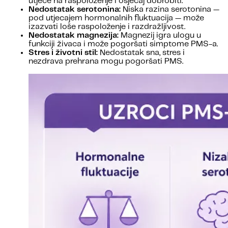
utječe na raspoloženje i osjećaj dobrobiti.
Nedostatak serotonina:
Niska razina serotonina —
pod utjecajem hormonalnih fluktuacija — može
izazvati loše raspoloženje i razdražljivost.
Nedostatak magnezija:
Magnezij igra ulogu u
funkciji živaca i može pogoršati simptome PMS-a.
Stres i životni stil:
Nedostatak sna, stres i
nezdrava prehrana mogu pogoršati PMS.