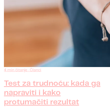
4 min čitanje · Članci
Test za trudnoću: kada ga
napraviti i kako
protumačiti rezultat