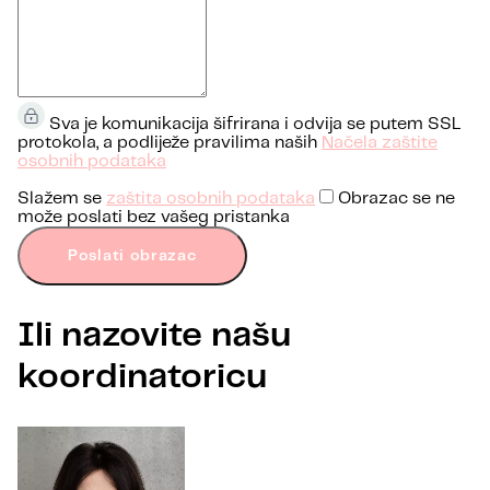
Sva je komunikacija šifrirana i odvija se putem SSL
protokola, a podliježe pravilima naših
Načela zaštite
osobnih podataka
Slažem se
zaštita osobnih podataka
Obrazac se ne
može poslati bez vašeg pristanka
Poslati obrazac
Ili nazovite našu
koordinatoricu