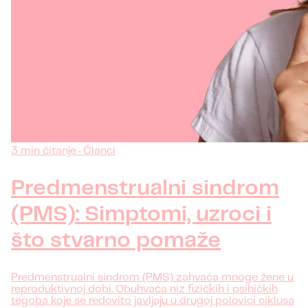
3 min čitanje · Članci
Predmenstrualni sindrom
(PMS): Simptomi, uzroci i
što stvarno pomaže
Predmenstrualni sindrom (PMS) zahvaća mnoge žene u
reproduktivnoj dobi. Obuhvaća niz fizičkih i psihičkih
tegoba koje se redovito javljaju u drugoj polovici ciklusa