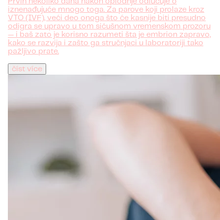
Prvih nekoliko dana nakon oplodnje odlučuje o
iznenađujuće mnogo toga. Za parove koji prolaze kroz
VTO (IVF), veći deo onoga što će kasnije biti presudno
odigra se upravo u tom sićušnom vremenskom prozoru
— i baš zato je korisno razumeti šta je embrion zapravo,
kako se razvija i zašto ga stručnjaci u laboratoriji tako
pažljivo prate.
číst více