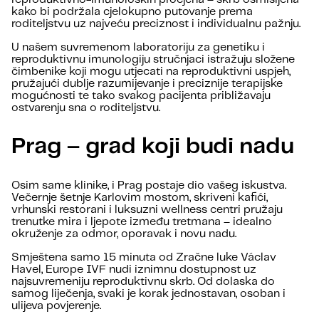
kako bi podržala cjelokupno putovanje prema
roditeljstvu uz najveću preciznost i individualnu pažnju.
U našem suvremenom laboratoriju za genetiku i
reproduktivnu imunologiju stručnjaci istražuju složene
čimbenike koji mogu utjecati na reproduktivni uspjeh,
pružajući dublje razumijevanje i preciznije terapijske
mogućnosti te tako svakog pacijenta približavaju
ostvarenju sna o roditeljstvu.
Prag – grad koji budi nadu
Osim same klinike, i Prag postaje dio vašeg iskustva.
Večernje šetnje Karlovim mostom, skriveni kafići,
vrhunski restorani i luksuzni wellness centri pružaju
trenutke mira i ljepote između tretmana – idealno
okruženje za odmor, oporavak i novu nadu.
Smještena samo 15 minuta od Zračne luke Václav
Havel, Europe IVF nudi iznimnu dostupnost uz
najsuvremeniju reproduktivnu skrb. Od dolaska do
samog liječenja, svaki je korak jednostavan, osoban i
ulijeva povjerenje.