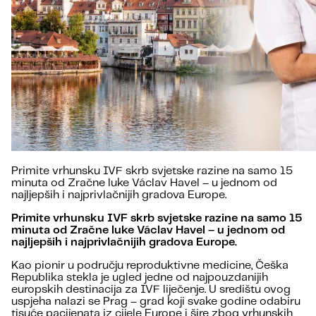
Primite vrhunsku IVF skrb svjetske razine na samo 15
minuta od Zračne luke Václav Havel – u jednom od
najljepših i najprivlačnijih gradova Europe.
Primite vrhunsku IVF skrb svjetske razine na samo 15
minuta od Zračne luke Václav Havel – u jednom od
najljepših i najprivlačnijih gradova Europe.
Kao pionir u području reproduktivne medicine, Češka
Republika stekla je ugled jedne od najpouzdanijih
europskih destinacija za IVF liječenje. U središtu ovog
uspjeha nalazi se Prag – grad koji svake godine odabiru
tisuće pacijenata iz cijele Europe i šire zbog vrhunskih