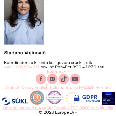
Sladana Vojinović
Koordinator za klijente koji govore srpski jezik
+420 720 934 611
on-line Pon–Pet 8:00 – 16:30 sati
Europe IVF
Deutsch
Česky
English
Italiano
Srpski
Русский
Română
Obrada osobnih podataka
Cookies
ISO 9001 certifikacija
© 2026 Europe IVF