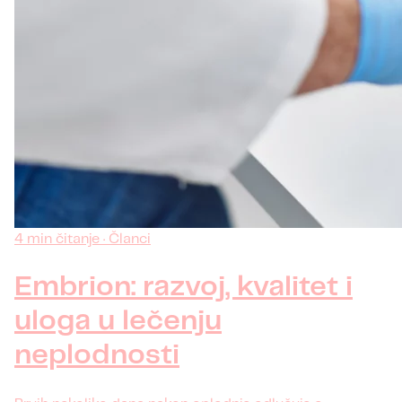
4 min čitanje · Članci
Embrion: razvoj, kvalitet i
uloga u lečenju
neplodnosti