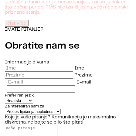
— dakle u danima prije menstruacije — i nestaju nakon
što počne period. PMS nije izmišljotina, već medicinski
priznano stanje.
číst více
IMATE PITANJE?
Obratite nam se
Informacije o vama
Ime
Prezime
E-mail
Preferirani jezik
Zainteresiran sam za
Koje je vaše pitanje?
Komunikacija je maksimalno
diskretna, ne bojte se bilo što pitati