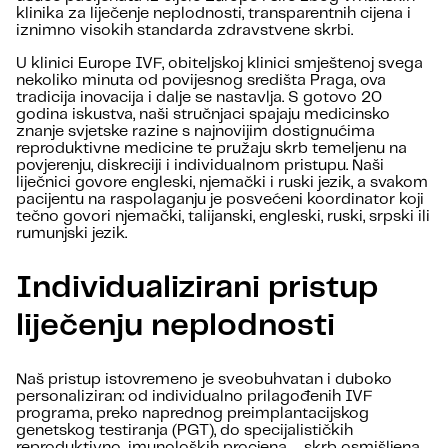
klinika za liječenje neplodnosti, transparentnih cijena i
iznimno visokih standarda zdravstvene skrbi.
U klinici Europe IVF, obiteljskoj klinici smještenoj svega
nekoliko minuta od povijesnog središta Praga, ova
tradicija inovacija i dalje se nastavlja. S gotovo 20
godina iskustva, naši stručnjaci spajaju medicinsko
znanje svjetske razine s najnovijim dostignućima
reproduktivne medicine te pružaju skrb temeljenu na
povjerenju, diskreciji i individualnom pristupu. Naši
liječnici govore engleski, njemački i ruski jezik, a svakom
pacijentu na raspolaganju je posvećeni koordinator koji
tečno govori njemački, talijanski, engleski, ruski, srpski ili
rumunjski jezik.
Individualizirani pristup
liječenju neplodnosti
Naš pristup istovremeno je sveobuhvatan i duboko
personaliziran: od individualno prilagođenih IVF
programa, preko naprednog preimplantacijskog
genetskog testiranja (PGT), do specijalističkih
reproduktivno-imunoloških procjena – skrb osmišljena