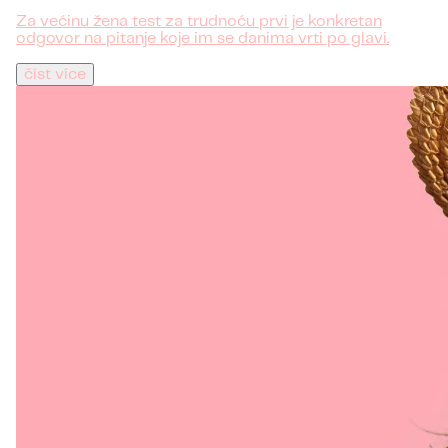
Za većinu žena test za trudnoću prvi je konkretan
odgovor na pitanje koje im se danima vrti po glavi.
číst více