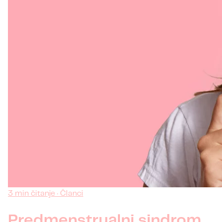
3 min čitanje · Članci
Predmenstrualni sindrom