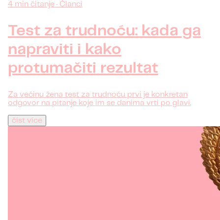
4 min čitanje · Članci
Test za trudnoću: kada ga
napraviti i kako
protumačiti rezultat
Za većinu žena test za trudnoću prvi je konkretan
odgovor na pitanje koje im se danima vrti po glavi.
číst více