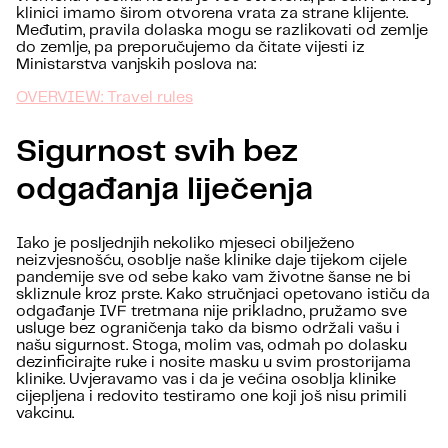
klinici imamo širom otvorena vrata za strane klijente.
Međutim, pravila dolaska mogu se razlikovati od zemlje
do zemlje, pa preporučujemo da čitate vijesti iz
Ministarstva vanjskih poslova na:
OVERVIEW: Travel rules
Sigurnost svih bez
odgađanja liječenja
Iako je posljednjih nekoliko mjeseci obilježeno
neizvjesnošću, osoblje naše klinike daje tijekom cijele
pandemije sve od sebe kako vam životne šanse ne bi
skliznule kroz prste. Kako stručnjaci opetovano ističu da
odgađanje IVF tretmana nije prikladno, pružamo sve
usluge bez ograničenja tako da bismo održali vašu i
našu sigurnost. Stoga, molim vas, odmah po dolasku
dezinficirajte ruke i nosite masku u svim prostorijama
klinike. Uvjeravamo vas i da je većina osoblja klinike
cijepljena i redovito testiramo one koji još nisu primili
vakcinu.