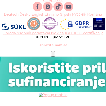
Deutsch
Česky
English
Italiano
Srpski
Русский
Română
Obrada osobnih podataka
Cookies
ISO 9001 certifikacija
© 2026 Europe IVF
Obratite nam se