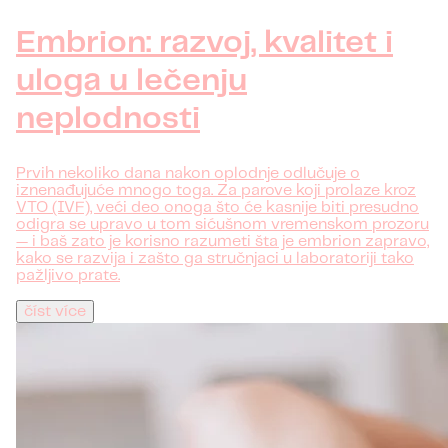
Embrion: razvoj, kvalitet i
uloga u lečenju
neplodnosti
Prvih nekoliko dana nakon oplodnje odlučuje o
iznenađujuće mnogo toga. Za parove koji prolaze kroz
VTO (IVF), veći deo onoga što će kasnije biti presudno
odigra se upravo u tom sićušnom vremenskom prozoru
— i baš zato je korisno razumeti šta je embrion zapravo,
kako se razvija i zašto ga stručnjaci u laboratoriji tako
pažljivo prate.
číst více