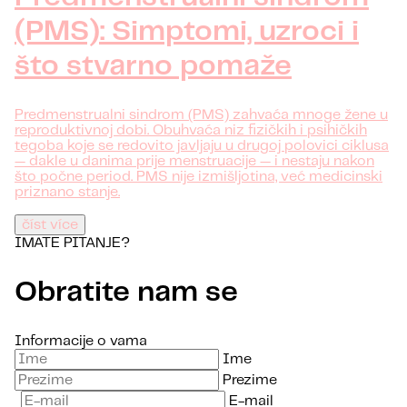
(PMS): Simptomi, uzroci i
što stvarno pomaže
Predmenstrualni sindrom (PMS) zahvaća mnoge žene u
reproduktivnoj dobi. Obuhvaća niz fizičkih i psihičkih
tegoba koje se redovito javljaju u drugoj polovici ciklusa
— dakle u danima prije menstruacije — i nestaju nakon
što počne period. PMS nije izmišljotina, već medicinski
priznano stanje.
číst více
IMATE PITANJE?
Obratite nam se
Informacije o vama
Ime
Prezime
E-mail