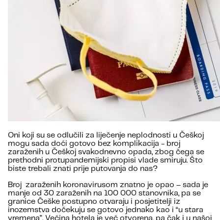
Oni koji su se odlučili za liječenje neplodnosti u Češkoj
mogu sada doći gotovo bez komplikacija - broj
zaraženih u Češkoj svakodnevno opada, zbog čega se
prethodni protupandemijski propisi vlade smiruju. Što
biste trebali znati prije putovanja do nas?
Broj zaraženih koronavirusom znatno je opao – sada je
manje od 30 zaraženih na 100 000 stanovnika, pa se
granice Češke postupno otvaraju i posjetitelji iz
inozemstva dočekuju se gotovo jednako kao i “u stara
vremena”. Većina hotela je već otvorena, pa čak i u našoj