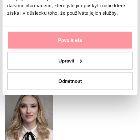
dalšími informacemi, které jste jim poskytli nebo které
Veškerá komunikace je šifrována pomocí SSL a řídí
se pravidly našich
Zásad ochrany osobních údajů
získali v důsledku toho, že používáte jejich služby.
Souhlasím s
ochranou osobních údajů
Bez vašeho
souhlasu nelze formulář odeslat
Odeslat formulář
Povolit vše
Nebo zavolejte naší
Upravit
koordinátorce
Odmítnout