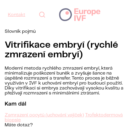
Kontakt
Slovník pojmů
Vitrifikace embryí (rychlé
zmrazení embryí)
Moderní metoda rychlého zmrazení embryí, která
minimalizuje poškození buněk a zvyšuje šance na
úspěšné rozmrazení a transfer. Tento proces je běžně
využíván v IVF k uchování embryí pro budoucí použití.
Díky vitrifikaci si embrya zachovávají vysokou kvalitu a
přežívají rozmrazení s minimálními ztrátami.
Kam dál
Zamrazení oocytů (uchování vajíček)
Trofektodermová
biopsie
Máte dotaz?