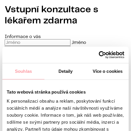
Vstupní konzultace s
lékařem zdarma
Informace o vás
Jméno
Příjmení
E-mail
Jazyk komunikace
Souhlas
Detaily
Více o cookies
Mám zájem o
Jaký je váš dotaz?
Komunikace je maximálně diskrétní,
Tato webová stránka používá cookies
K personalizaci obsahu a reklam, poskytování funkcí
sociálních médií a analýze naší návštěvnosti využíváme
soubory cookie. Informace o tom, jak náš web používáte,
sdílíme se svými partnery pro sociální média, inzerci a
nebojte se zeptat na cokoliv
analýzy. Partneři tyto údaje mohou zkombinovat s