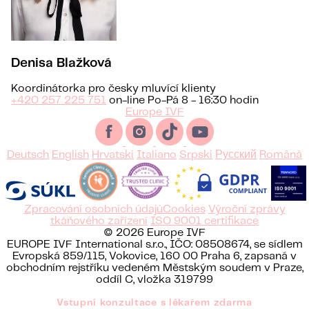
Denisa Blažková
Koordinátorka pro česky mluvící klienty
+420 257 225 751
on-line Po-Pá 8 - 16:30 hodin
Europe IVF
Deutsch
English
Hrvatski
Italiano
Srpski
Русский
Română
Zpracování osobních údajů
Cookies
Výroční zprávy
tkáňového zařízení
ISO 9001 certifikace
© 2026 Europe IVF
EUROPE IVF International s.r.o., IČO: 08508674, se sídlem
Evropská 859/115, Vokovice, 160 00 Praha 6, zapsaná v
obchodním rejstříku vedeném Městským soudem v Praze,
oddíl C, vložka 319799
Vstupní konzultace s lékařem zdarma