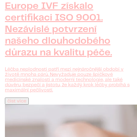
Europe IVF získalo
certifikaci ISO 9001.
Nezávislé potvrzení
našeho dlouhodobého
důrazu na kvalitu péče.
Léčba neplodnosti patří mezi nejnáročnější období v
životě mnoha párů. Nevyžaduje pouze špičkové
medicínské znalosti a moderní technologie, ale také
důvěru, bezpečí a jistotu, že každý krok léčby probíhá s
maximální pečlivostí.
číst více