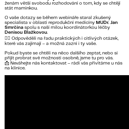
ženám větší svobodu rozhodování o tom, kdy se chtějí
stát maminkou.
O vaše dotazy se během webináře staral zkušený
specialista v oblasti reprodukční medicíny
MUDr. Jan
Smrčina
spolu s naší milou koordinátorkou léčby
Denisou Blažkovou
.
👩‍⚕️ Odpověděli na řadu praktických i citlivých otázek,
které vás zajímají – a možná zazní i ty vaše.
Pokud byste se chtěli na něco dalšího zeptat, nebo si
přijít probrat své možnosti osobně, jsme tu pro vás.
📩 Neváhejte nás kontaktovat – rádi vás přivítáme u nás
na klinice.