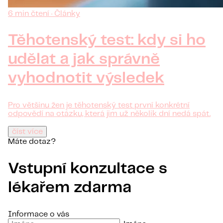
6 min čtení · Články
Těhotenský test: kdy si ho
udělat a jak správně
vyhodnotit výsledek
Pro většinu žen je těhotenský test první konkrétní
odpovědí na otázku, která jim už několik dní nedá spát.
číst více
Máte dotaz?
Vstupní konzultace s
lékařem zdarma
Informace o vás