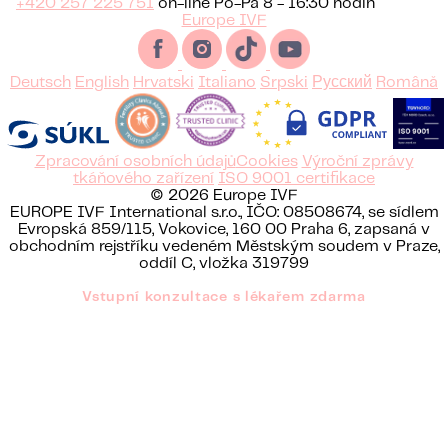
+420 257 225 751
on-line Po-Pá 8 - 16:30 hodin
Europe IVF
Deutsch
English
Hrvatski
Italiano
Srpski
Русский
Română
Zpracování osobních údajů
Cookies
Výroční zprávy
tkáňového zařízení
ISO 9001 certifikace
© 2026 Europe IVF
EUROPE IVF International s.r.o., IČO: 08508674, se sídlem
Evropská 859/115, Vokovice, 160 00 Praha 6, zapsaná v
obchodním rejstříku vedeném Městským soudem v Praze,
oddíl C, vložka 319799
Vstupní konzultace s lékařem zdarma