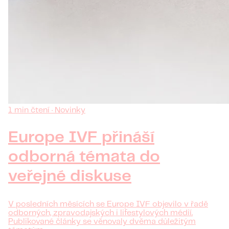
1 min čtení · Novinky
Europe IVF přináší
odborná témata do
veřejné diskuse
V posledních měsících se Europe IVF objevilo v řadě
odborných, zpravodajských i lifestylových médií.
Publikované články se věnovaly dvěma důležitým