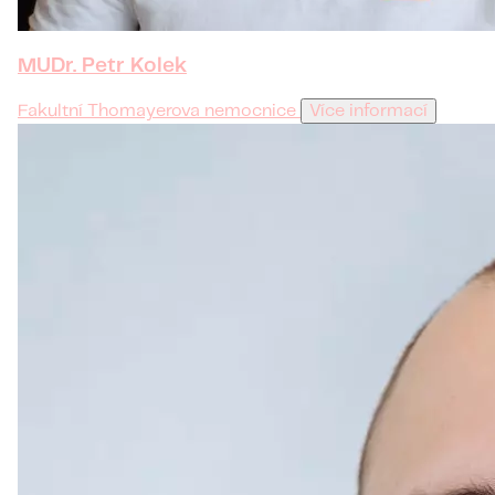
MUDr. Petr Kolek
Fakultní Thomayerova nemocnice
Více informací