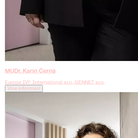
MUDr. Karin Černá
Europe IVF International s.r.o., GENNET s.r.o.
Více informací