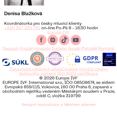
Denisa Blažková
Koordinátorka pro česky mluvící klienty
+420 257 225 751
on-line Po-Pá 8 - 16:30 hodin
Europe IVF
Deutsch
English
Hrvatski
Italiano
Srpski
Русский
Română
Zpracování osobních údajů
Cookies
Výroční zprávy
tkáňového zařízení
ISO 9001 certifikace
© 2026 Europe IVF
EUROPE IVF International s.r.o., IČO: 08508674, se sídlem
Evropská 859/115, Vokovice, 160 00 Praha 6, zapsaná v
obchodním rejstříku vedeném Městským soudem v Praze,
oddíl C, vložka 319799
Vstupní konzultace s lékařem zdarma