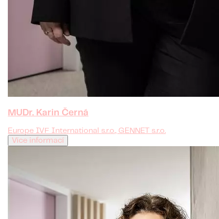
MUDr. Karin Černá
Europe IVF International s.r.o., GENNET s.r.o.
Více informací