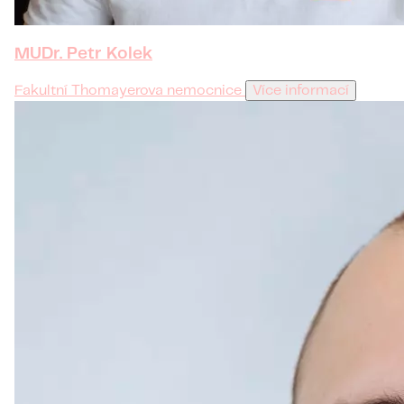
MUDr. Petr Kolek
Fakultní Thomayerova nemocnice
Více informací