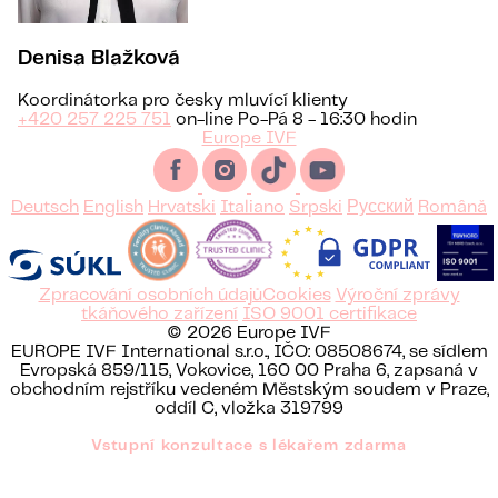
Denisa Blažková
Koordinátorka pro česky mluvící klienty
+420 257 225 751
on-line Po-Pá 8 - 16:30 hodin
Europe IVF
Deutsch
English
Hrvatski
Italiano
Srpski
Русский
Română
Zpracování osobních údajů
Cookies
Výroční zprávy
tkáňového zařízení
ISO 9001 certifikace
© 2026 Europe IVF
EUROPE IVF International s.r.o., IČO: 08508674, se sídlem
Evropská 859/115, Vokovice, 160 00 Praha 6, zapsaná v
obchodním rejstříku vedeném Městským soudem v Praze,
oddíl C, vložka 319799
Vstupní konzultace s lékařem zdarma