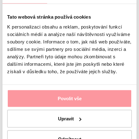
kliniky, byli velmi ochotní a sympatičtí a cítila jsem se
tak zde pokaždé téměř jako doma – příjemně a klidně.
Přicházela jsem na vyšetření s velkou důvěrou a vírou,
Tato webová stránka používá cookies
že tentokrát už to vyjde.
K personalizaci obsahu a reklam, poskytování funkcí
Pokud to můj věk ještě dovolí, vrátíme se sem ještě pro
Sebíkova sourozence (ideálně setřičku 🙂 ). Ještě jednou
sociálních médií a analýze naší návštěvnosti využíváme
moc děkujeme, byli jsme zde velmi spokojeni a vaši
soubory cookie. Informace o tom, jak náš web používáte,
kliniku doporučujeme ostatním 🙂
sdílíme se svými partnery pro sociální média, inzerci a
Zeptejte se
analýzy. Partneři tyto údaje mohou zkombinovat s
dalšími informacemi, které jste jim poskytli nebo které
Zeptejte se naší koordinátorky na cokoliv, co
získali v důsledku toho, že používáte jejich služby.
vás zajímá
Povolit vše
Poradíme vám
Ozveme se do
Napište nám
Upravit
následujícího pracovního dne
Odmítnout