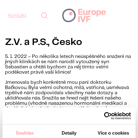
Kontakt
Z.V. a P.S., Česko
5. 1. 2022 – Po několika letech neúspěšného snažení na
jiných klinikách se nám narodil vytoužený syn
Sebastien a chtěli bychom za něj tímto velmi
poděkovat právě vaší klinice!
Jmenovala bych konkrétně mou paní doktorku
Baťkovou. Byla velmi ochotná, milá, vstřícná, usměvavá
trpělivě nám zodpovídala všechny naše dotazy a
uklidňovala nás. Snažila se hned najít řešení našeho
problému (vhodně nasazenou hormonální medikací a
doplňujícími vyšetřeními tzv. na tělo), což nakonec
vedlo k úspěšnému a prosperujícímu těhotenství (které
bylo dále bez problémů celých 9 měsíců).
Ráda bych poděkovala i sestřičce Pospíšilové a
Souhlas
Detaily
Více o cookies
ostatním sestrám, koordinátorkám a pracovníkům