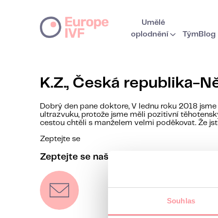
Umělé
oplodnění
Tým
Blog
K.Z., Česká republika-
Dobrý den pane doktore, V lednu roku 2018 jsme u 
ultrazvuku, protože jsme měli pozitivní těhotens
cestou chtěli s manželem velmi poděkovat. Že js
Zeptejte se
Zeptejte se naší koordinátorky na cokoli
Souhlas