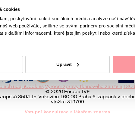
e do následujícího pracovního dne
á cookies
klam, poskytování funkcí sociálních médií a analýze naší návšt
 náš web používáte, sdílíme se svými partnery pro sociální média
 s dalšími informacemi, které jste jim poskytli nebo které získa
on-line Po-Pá 8 - 16:30 hodin
Europe IVF
Deutsch
English
Hrvatski
Italiano
Srpski
Русский
Română
Upravit
bních údajů
Cookies
Výroční zprávy tkáňového zařízení
ISO 
© 2026 Europe IVF
 Evropská 859/115, Vokovice, 160 00 Praha 6, zapsaná v obc
vložka 319799
Vstupní konzultace s lékařem zdarma