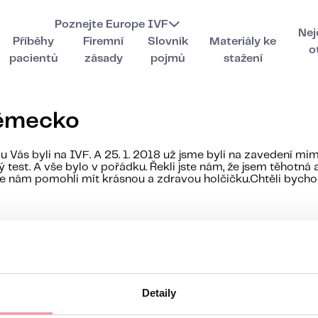
Poznejte Europe IVF
Nej
Příběhy
Firemní
Slovník
Materiály ke
o
pacientů
zásady
pojmů
stažení
Německo
Vás byli na IVF. A 25. 1. 2018 už jsme byli na zavedení mimi
ký test. A vše bylo v pořádku. Řekli jste nám, že jsem těho
te nám pomohli mít krásnou a zdravou holčičku.Chtěli bychom
v, co vás zajímá
Detaily