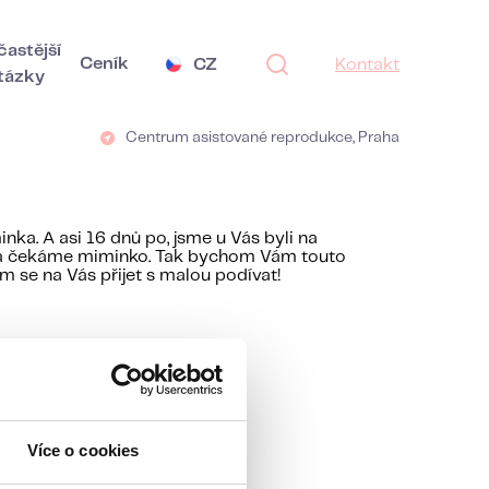
častější
Ceník
CZ
Kontakt
tázky
Centrum asistované reprodukce, Praha
nka. A asi 16 dnů po, jsme u Vás byli na
tná a čekáme miminko. Tak bychom Vám touto
 se na Vás přijet s malou podívat!
Více o cookies