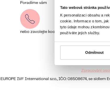
Poradíme vám
Ozveme s
Napište nám
Tato webová stránka použív
K personalizaci obsahu a re
cookie. Informace o tom, jak
tyto údaje mohou zkombinovat
nebo zavolejte koordinátorce
+420 257 225 751
používáte jejich služby.
Odmítnout
Zpracování oso
EUROPE IVF International s.r.o., IČO: 08508674, se sídlem