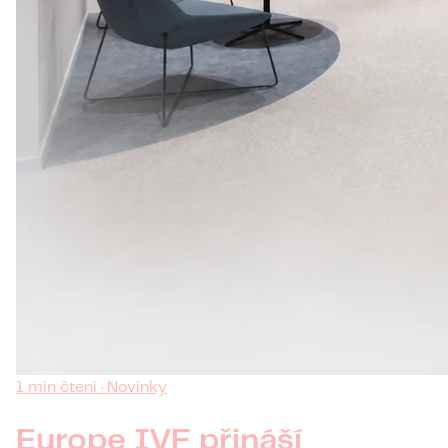
1 min čtení · Novinky
Europe IVF přináší