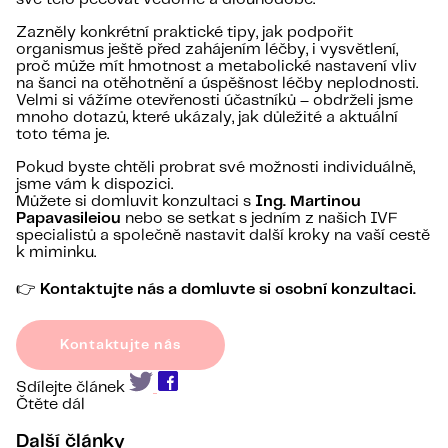
Zazněly konkrétní praktické tipy, jak podpořit
organismus ještě před zahájením léčby, i vysvětlení,
proč může mít hmotnost a metabolické nastavení vliv
na šanci na otěhotnění a úspěšnost léčby neplodnosti.
Velmi si vážíme otevřenosti účastníků – obdrželi jsme
mnoho dotazů, které ukázaly, jak důležité a aktuální
toto téma je.
Pokud byste chtěli probrat své možnosti individuálně,
jsme vám k dispozici.
Můžete si domluvit konzultaci s
Ing. Martinou
Papavasileiou
nebo se setkat s jedním z našich IVF
specialistů a společně nastavit další kroky na vaší cestě
k miminku.
👉
Kontaktujte nás a domluvte si osobní konzultaci.
Kontaktujte nás
Sdílejte článek
Čtěte dál
Další články