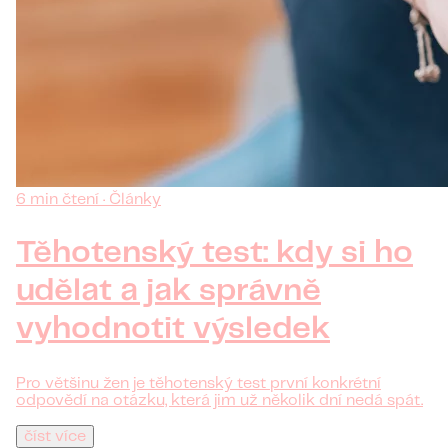
6 min čtení · Články
Těhotenský test: kdy si ho
udělat a jak správně
vyhodnotit výsledek
Pro většinu žen je těhotenský test první konkrétní
odpovědí na otázku, která jim už několik dní nedá spát.
číst více