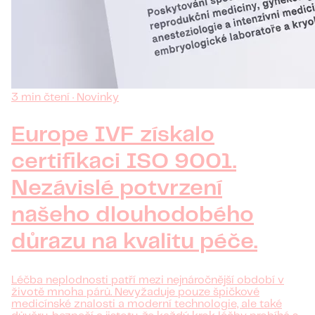
3 min čtení · Novinky
Europe IVF získalo
certifikaci ISO 9001.
Nezávislé potvrzení
našeho dlouhodobého
důrazu na kvalitu péče.
Léčba neplodnosti patří mezi nejnáročnější období v
životě mnoha párů. Nevyžaduje pouze špičkové
medicínské znalosti a moderní technologie, ale také