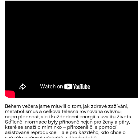
Během večera jsme mluvili o tom, jak zdravé zažívání,
metabolismus a celková tělesná rovnováha ovlivňují
nejen plodnost, ale i každodenní energii a kvalitu života.
Sdílené informace byly přínosné nejen pro ženy a páry,
které se snaží o miminko – přirozeně či s pomocí
asistované reprodukce – ale pro každého, kdo chce o
své tělo pečovat vědomě a dlouhodobě.