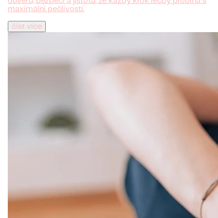
důvěru, bezpečí a jistotu, že každý krok léčby probíhá s
maximální pečlivostí.
číst více