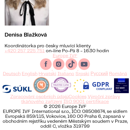
Denisa Blažková
Koordinátorka pro česky mluvící klienty
+420 257 225 751
on-line Po-Pá 8 - 16:30 hodin
Europe IVF
Deutsch
English
Hrvatski
Italiano
Srpski
Русский
Română
Zpracování osobních údajů
Cookies
Výroční zprávy
tkáňového zařízení
ISO 9001 certifikace
© 2026 Europe IVF
EUROPE IVF International s.r.o., IČO: 08508674, se sídlem
Evropská 859/115, Vokovice, 160 00 Praha 6, zapsaná v
obchodním rejstříku vedeném Městským soudem v Praze,
oddíl C, vložka 319799