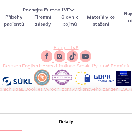
Poznejte Europe IVF
Nej
Příběhy
Firemní
Slovník
Materiály ke
o
pacientů
zásady
pojmů
stažení
Europe IVF
Deutsch
English
Hrvatski
Italiano
Srpski
Русский
Română
bních údajů
Cookies
Výroční zprávy tkáňového zařízení
ISO 
© 2026 Europe IVF
 Evropská 859/115, Vokovice, 160 00 Praha 6, zapsaná v obc
vložka 319799
Vstupní konzultace s lékařem zdarma
Detaily