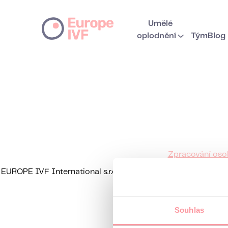
Umělé
oplodnění
Tým
Blog
Zpracování oso
EUROPE IVF International s.r.o., IČO: 08508674, se sídlem
Souhlas