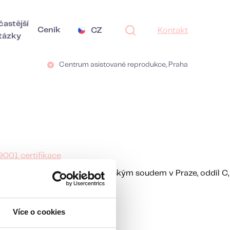
častější
Ceník
CZ
Kontakt
tázky
Centrum asistované reprodukce, Praha
9001 certifikace
hodním rejstříku vedeném Městským soudem v Praze, oddíl C,
Více o cookies