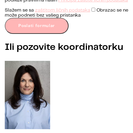
podleže pravilima naših
Principa zaštite ličnih podataka
Slažem se sa
zaštitom ličnih podataka
Obrazac se ne
može podneti bez vašeg pristanka
Poslati formular
Ili pozovite koordinatorku