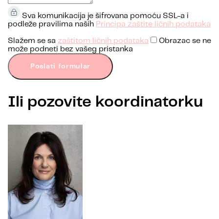
Sva komunikacija je šifrovana pomoću SSL-a i
podleže pravilima naših
Principa zaštite ličnih podataka
Slažem se sa
zaštitom ličnih podataka
Obrazac se ne
može podneti bez vašeg pristanka
Poslati formular
Ili pozovite koordinatorku