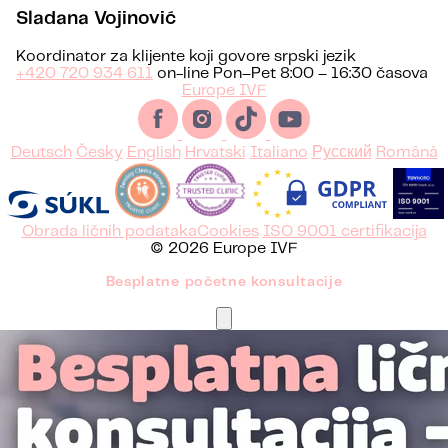
Sladana Vojinović
Koordinator za klijente koji govore srpski jezik
+420 720 934 611
on-line Pon–Pet 8:00 – 16:30 časova
Europe IVF
Deutsch
Česky
English
Hrvatski
Italiano
Русский
Română
Obrada ličnih podataka
Cookies
ISO 9001 certifikacija
© 2026 Europe IVF
Besplatne početne konsultacije