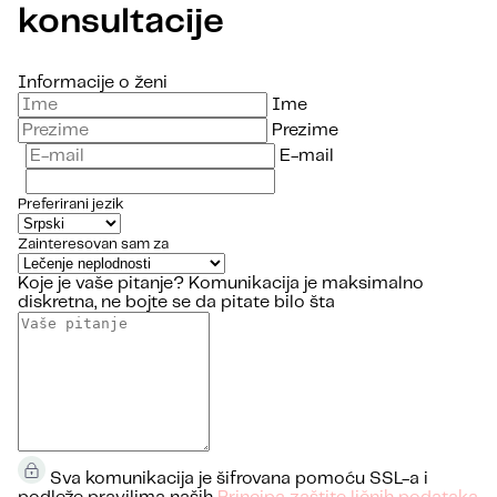
konsultacije
Informacije o ženi
Ime
Prezime
E-mail
Preferirani jezik
Zainteresovan sam za
Koje je vaše pitanje?
Komunikacija je maksimalno
diskretna, ne bojte se da pitate bilo šta
Sva komunikacija je šifrovana pomoću SSL-a i