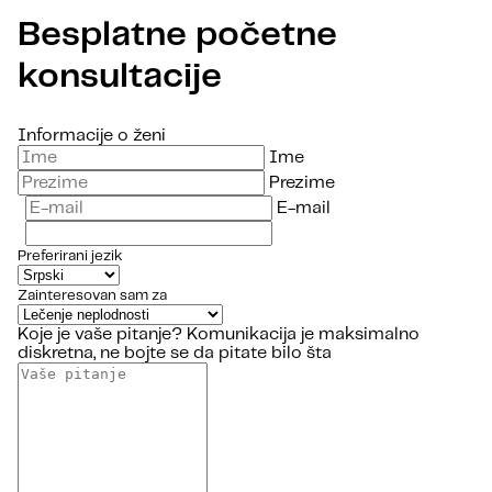
Besplatne početne
konsultacije
Informacije o ženi
Ime
Prezime
E-mail
Preferirani jezik
Zainteresovan sam za
Koje je vaše pitanje?
Komunikacija je maksimalno
diskretna, ne bojte se da pitate bilo šta