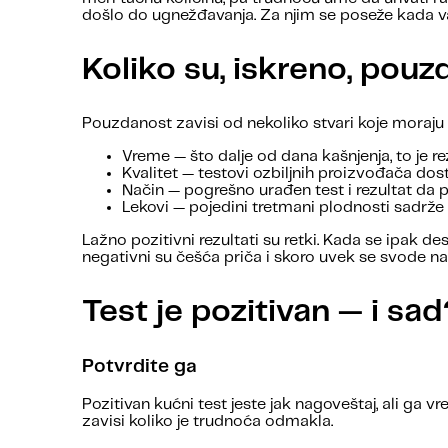
došlo do ugnežđavanja. Za njim se poseže kada vam 
Koliko su, iskreno, pouz
Pouzdanost zavisi od nekoliko stvari koje moraju
Vreme — što dalje od dana kašnjenja, to je rez
Kvalitet — testovi ozbiljnih proizvođača dos
Način — pogrešno urađen test i rezultat da
Lekovi — pojedini tretmani plodnosti sadrže
Lažno pozitivni rezultati su retki. Kada se ipak 
negativni su češća priča i skoro uvek se svode na 
Test je pozitivan — i sa
Potvrdite ga
Pozitivan kućni test jeste jak nagoveštaj, ali ga v
zavisi koliko je trudnoća odmakla.