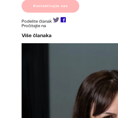
Kontaktirajte nas
Podelite članak
Pročitajte na
Više članaka