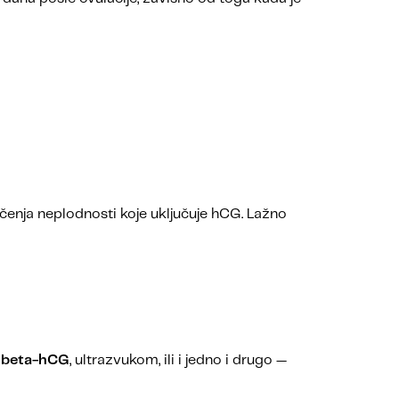
ečenja neplodnosti koje uključuje hCG. Lažno
a beta-hCG
, ultrazvukom, ili i jedno i drugo —