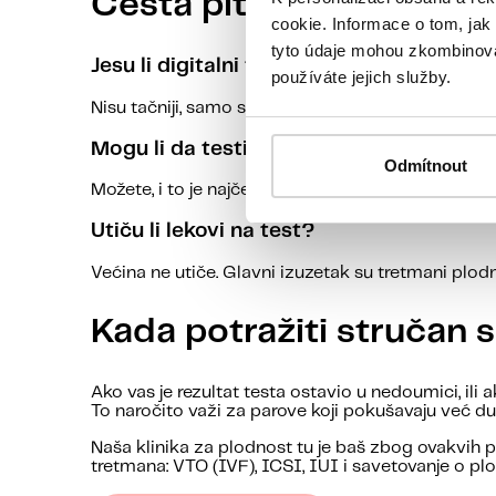
Česta pitanja
cookie. Informace o tom, jak
tyto údaje mohou zkombinovat
Jesu li digitalni testovi tačniji?
používáte jejich služby.
Nisu tačniji, samo su čitljiviji. Pouzdani su koliko 
Mogu li da testiram prerano?
Odmítnout
Možete, i to je najčešća greška. Dok hCG ne narast
Utiču li lekovi na test?
Većina ne utiče. Glavni izuzetak su tretmani plod
Kada potražiti stručan 
Ako vas je rezultat testa ostavio u nedoumici, i
To naročito važi za parove koji pokušavaju već du
Naša klinika za plodnost tu je baš zbog ovakvih p
tretmana: VTO (IVF), ICSI, IUI i savetovanje o pl