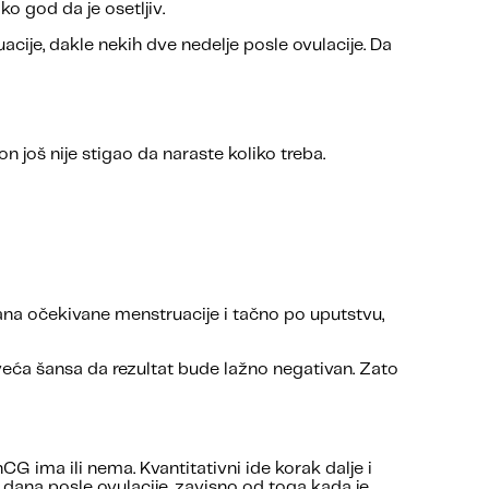
o god da je osetljiv.
ije, dakle nekih dve nedelje posle ovulacije. Da
n još nije stigao da naraste koliko treba.
 dana očekivane menstruacije i tačno po uputstvu,
e veća šansa da rezultat bude lažno negativan. Zato
hCG ima ili nema. Kvantitativni ide korak dalje i
dana posle ovulacije, zavisno od toga kada je