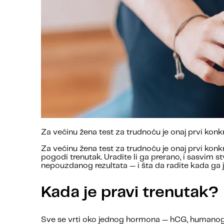
Za većinu žena test za trudnoću je onaj prvi kon
Za većinu žena test za trudnoću je onaj prvi konk
pogodi trenutak. Uradite li ga prerano, i sasvim
nepouzdanog rezultata — i šta da radite kada ga 
Kada je pravi trenutak?
Sve se vrti oko jednog hormona — hCG, humanog h