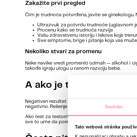
Zakažite prvi pregled
Čim je trudnoća potvrđena, javite se ginekologu
Ultrazvuk za potvrdu trudnoće (uglavnom j
Procenu kako se trudnoća razvija
Vašu zdravstvenu istoriju i lekove koje tren
Sve simptome, brige i pitanja koja vas muče
Nekoliko stvari za promenu
Neke navike vredi promeniti odmah — alkohol i ciga
takođe igraju ulogu u ranom razvoju bebe.
A ako je test negativan
Negativan rezultat ne mora da znači da trudnoće 
Souhlas
negativno. Rešenje je prosto — sačekajte pa ponovi
Ako test za testom pokazuje negativno, a menstru
sve to ume da poremeti ciklus. Tada je pametno ot
Tato webová stránka použív
K personalizaci obsahu a re