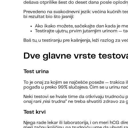
dešava otprilike šest do deset dana posle oplodnj
Prevedeno na svakodnevni jezik: većina kućnih te
bi rezultat bio što jasniji:
Ako ikako možete, sačekajte dan kada je me
Testirajte ujutru, prvim jutarnjim urinom — t
Baš tu, u testiranju pre kašnjenja, leži razlog za 
Dve glavne vrste testov
Test urina
To je onaj za kojim se najčešće poseže — trakica i
pogađa u preko 99% slučajeva. Čim se u urinu nađ
Neki testovi se hvale time da otkrivaju trudnoću p
onaj rani „nisi trudna” ne treba shvatiti zdravo za
Test krvi
Njega rade lekar ili laboratorija, i on meri hCG dir
meri tačnu količinu, pa trudnoću ume da uhvati r