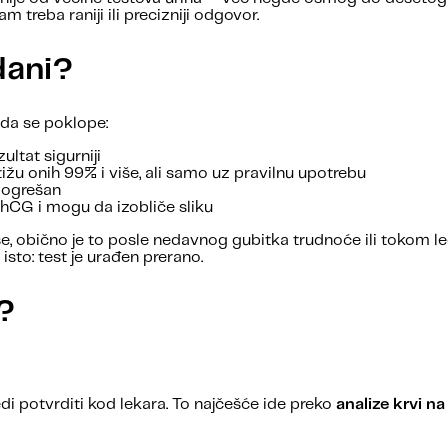
treba raniji ili precizniji odgovor.
dani?
 da se poklope:
ultat sigurniji
tižu onih 99% i više, ali samo uz pravilnu upotrebu
 pogrešan
 hCG i mogu da izobliče sliku
dese, obično je to posle nedavnog gubitka trudnoće ili tokom l
isto: test je urađen prerano.
d?
redi potvrditi kod lekara. To najčešće ide preko
analize krvi n