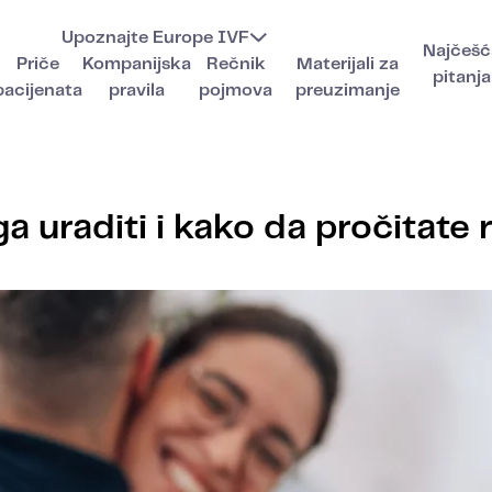
Upoznajte Europe IVF
Najčešć
Priče
Kompanijska
Rečnik
Materijali za
pitanja
pacijenata
pravila
pojmova
preuzimanje
a uraditi i kako da pročitate 