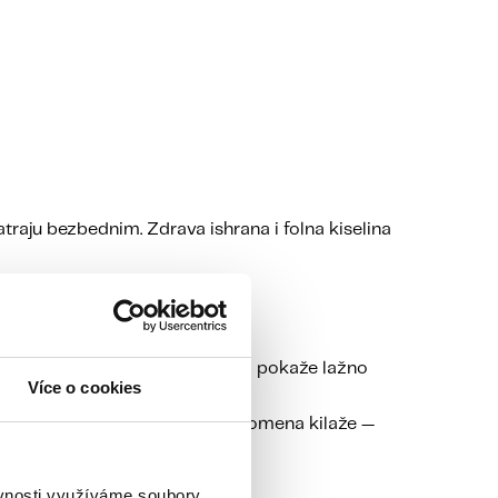
atraju bezbednim. Zdrava ishrana i folna kiselina
G nakupio dovoljno, test ume da pokaže lažno
Více o cookies
i dalje kasni.
disbalans, jak stres ili veća promena kilaže —
ěvnosti využíváme soubory