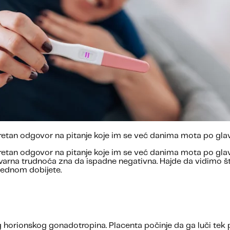
kretan odgovor na pitanje koje im se već danima mota po glav
retan odgovor na pitanje koje im se već danima mota po glavi
 stvarna trudnoća zna da ispadne negativna. Hajde da vidimo 
jednom dobijete.
orionskog gonadotropina. Placenta počinje da ga luči tek p