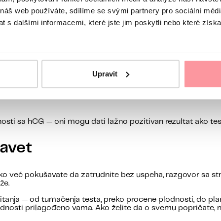
 náš web používáte, sdílíme se svými partnery pro sociální média
 s dalšími informacemi, které jste jim poskytli nebo které získa
i klasične trakice sa linijama; jedina razlika je što rezultat i
Upravit
e dovoljno, test će pokazivati negativno čak i ako ste trudni.
nosti sa hCG — oni mogu dati lažno pozitivan rezultat ako test
savet
li ako već pokušavate da zatrudnite bez uspeha, razgovor s
že.
itanja — od tumačenja testa, preko procene plodnosti, do pla
odnosti prilagođeno vama. Ako želite da o svemu popričate, n