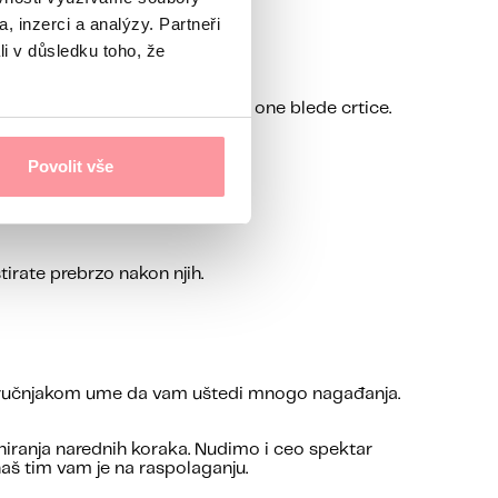
, inzerci a analýzy. Partneři
li v důsledku toho, že
spišu rečima, umesto da žmirkate u one blede crtice.
Povolit vše
irate prebrzo nakon njih.
a stručnjakom ume da vam uštedi mnogo nagađanja.
niranja narednih koraka. Nudimo i ceo spektar
aš tim vam je na raspolaganju.