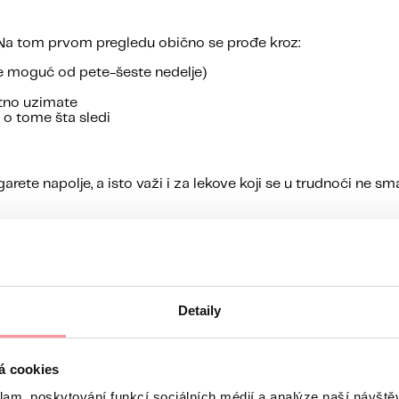
. Na tom prvom pregledu obično se prođe kroz:
e moguć od pete-šeste nedelje)
utno uzimate
 o tome šta sledi
rete napolje, a isto važi i za lekove koji se u trudnoći ne sm
?
nema. Ako ste sve uradili kako treba, ali pre nego što se hC
Detaily
te, kroz 48 sati ili nekoliko dana, pogotovo ako menstruacija 
acije i dalje nema, uzrok može biti negde drugde. Hormonski 
ići na pregled.
á cookies
klam, poskytování funkcí sociálních médií a analýze naší návšt