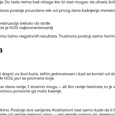
e. Do tada nema baš ničega što bi test mogao da uhvati, kolik
stova postaje pouzdana tek od prvog dana kašnjenja menstruac
nstruacija trebalo da dođe
ada je hCG najkoncentrovaniji
većinu lažno negativnih rezultata. Trudnoća postoji, samo hormo
a
li štapić za kod kuće. Jeftin, jednostavan i, kad se koristi od
e hCG, javi se promena boje.
ar dana ranije. I stvarno mogu — ali što ranije testirate, to j
 gotovo; ponovite ga malo kasnije.
ektno. Postoje dve varijante. Kvalitativni test samo kaže da li 
anije od većine testova urina — već negde osmog do desetog 