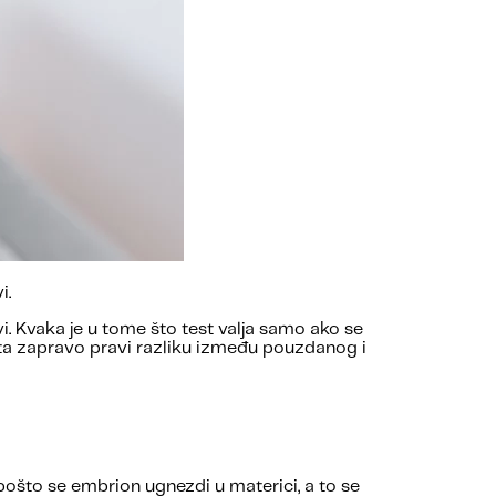
i.
. Kvaka je u tome što test valja samo ako se
šta zapravo pravi razliku između pouzdanog i
ošto se embrion ugnezdi u materici, a to se