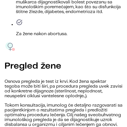
muškarca dijagnostikovali bolest povezanu sa
imunološkim poremećajem, kao što su disfunkcija
štitne žlezde, dijabetes, endometrioza itd.
Za žene nakon abortusa.
Pregled žene
Osnova pregleda je test iz krvi. Kod žena spektar
tegoba može biti širi, pa procedura pregleda uvek zavisi
od konkretne dijagnoze (sterilnost, neplodnost,
neuspešni ciklusi vantelesne oplodnje...).
Tokom konsultacija, imunolog će detaljno razgovarati sa
pacijentkinjom o rezultatima pregleda i predložiti
optimalnu proceduru lečenja. Cilj našeg sveobuhvatnog
imunološkog pregleda je da se dijagnostikuje uzrok
disbalansa u organizmu i ciljanim lečenjem ga obnovi.