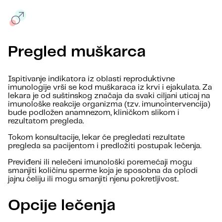
Pregled muškarca
Ispitivanje indikatora iz oblasti reproduktivne
imunologije vrši se kod muškaraca iz krvi i ejakulata. Za
lekara je od suštinskog značaja da svaki ciljani uticaj na
imunološke reakcije organizma (tzv. imunointervencija)
bude podložen anamnezom, kliničkom slikom i
rezultatom pregleda.
Tokom konsultacije, lekar će pregledati rezultate
pregleda sa pacijentom i predložiti postupak lečenja.
Previđeni ili nelečeni imunološki poremećaji mogu
smanjiti količinu sperme koja je sposobna da oplodi
jajnu ćeliju ili mogu smanjiti njenu pokretljivost.
Opcije lečenja