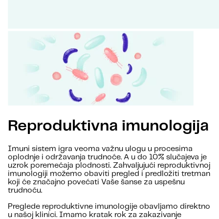
Reproduktivna imunologija
Imuni sistem igra veoma važnu ulogu u procesima
oplodnje i održavanja trudnoće. A u do 10% slučajeva je
uzrok poremećaja plodnosti. Zahvaljujući reproduktivnoj
imunologiji možemo obaviti pregled i predložiti tretman
koji će značajno povećati Vaše šanse za uspešnu
trudnoću.
Preglede reproduktivne imunologije obavljamo direktno
u našoj klinici. Imamo kratak rok za zakazivanje