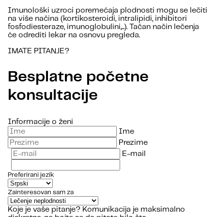
Imunološki uzroci poremećaja plodnosti mogu se lečiti
na više načina (kortikosteroidi, intralipidi, inhibitori
fosfodiesteraze, imunoglobulini,...). Tačan način lečenja
će odrediti lekar na osnovu pregleda.
IMATE PITANJE?
Besplatne početne
konsultacije
Informacije o ženi
Ime
Prezime
E-mail
Preferirani jezik
Zainteresovan sam za
Koje je vaše pitanje?
Komunikacija je maksimalno