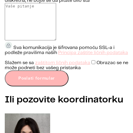
diskretna, ne bojte se da pitate bilo šta
Sva komunikacija je šifrovana pomoću SSL-a i
podleže pravilima naših
Principa zaštite ličnih podataka
Slažem se sa
zaštitom ličnih podataka
Obrazac se ne
može podneti bez vašeg pristanka
Poslati formular
Ili pozovite koordinatorku