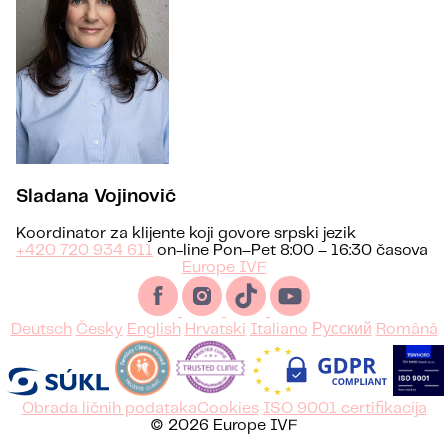
Sladana Vojinović
Koordinator za klijente koji govore srpski jezik
+420 720 934 611
on-line Pon–Pet 8:00 – 16:30 časova
Europe IVF
Deutsch
Česky
English
Hrvatski
Italiano
Русский
Română
Obrada ličnih podataka
Cookies
ISO 9001 certifikacija
© 2026 Europe IVF