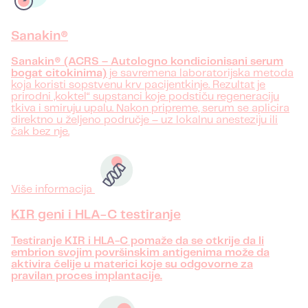
Sanakin®
Sanakin® (ACRS – Autologno kondicionisani serum
bogat citokinima)
je savremena laboratorijska metoda
koja koristi sopstvenu krv pacijentkinje. Rezultat je
prirodni „koktel“ supstanci koje podstiču regeneraciju
tkiva i smiruju upalu. Nakon pripreme, serum se aplicira
direktno u željeno područje – uz lokalnu anesteziju ili
čak bez nje.
Više informacija
KIR geni i HLA-C testiranje
Testiranje KIR i HLA-C pomaže da se otkrije da li
embrion svojim površinskim antigenima može da
aktivira ćelije u materici koje su odgovorne za
pravilan proces implantacije.