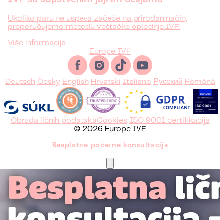
IVF sa sopstvenim jajnim ćelijama
Ukoliko paru ne uspeva začeće na prirodan način,
preporučujemo metodu veštačke oplodnje IVF.
Više informacija
Europe IVF
Deutsch
Česky
English
Hrvatski
Italiano
Русский
Română
Obrada ličnih podataka
Cookies
ISO 9001 certifikacija
© 2026 Europe IVF
Besplatne početne konsultacije