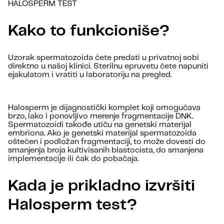
HALOSPERM TEST
Kako to funkcioniše?
Uzorak spermatozoida ćete predati u privatnoj sobi
direktno u našoj klinici. Sterilnu epruvetu ćete napuniti
ejakulatom i vratiti u laboratoriju na pregled.
Halosperm je dijagnostički komplet koji omogućava
brzo, lako i ponovljivo merenje fragmentacije DNK.
Spermatozoidi takođe utiču na genetski materijal
embriona. Ako je genetski materijal spermatozoida
oštećen i podložan fragmentaciji, to može dovesti do
smanjenja broja kultivisanih blastocista, do smanjena
implementacije ili čak do pobačaja.
Kada je prikladno izvršiti
Halosperm test?