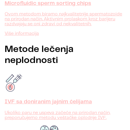
Microfluidic sperm sorting chips
Ovom metodom biramo najkvalitetnije spermatozoide
na prirodan način. Aktivnim prolaskom kroz barijeru
razdvajaju se oni zdravi od nekvalitetnih.
Više informacija
Metode lečenja
neplodnosti
IVF sa doniranim jajnim ćelijama
Ukoliko paru ne uspeva začeće na prirodan način,
preporučujemo metodu veštačke oplodnje IVF.