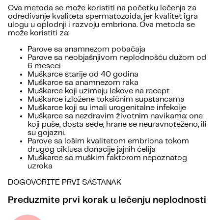
Ova metoda se može koristiti na početku lečenja za
određivanje kvaliteta spermatozoida, jer kvalitet igra
ulogu u oplodnji i razvoju embriona. Ova metoda se
može koristiti za:
Parove sa anamnezom pobačaja
Parove sa neobjašnjivom neplodnošću dužom od
6 meseci
Muškarce starije od 40 godina
Muškarce sa anamnezom raka
Muškarce koji uzimaju lekove na recept
Muškarce izložene toksičnim supstancama
Muškarce koji su imali urogenitalne infekcije
Muškarce sa nezdravim životnim navikama: one
koji puše, dosta sede, hrane se neuravnoteženo, ili
su gojazni.
Parove sa lošim kvalitetom embriona tokom
drugog ciklusa donacije jajnih ćelija
Muškarce sa muškim faktorom nepoznatog
uzroka
DOGOVORITE PRVI SASTANAK
Preduzmite prvi korak u lečenju neplodnosti