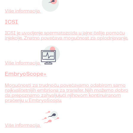
Više informacija
ICSI
ICSI je uvodjenje spermatozoida u jajne ćelije pomoću
injekcije. Znatno povećava mogućnost za oplodnjavanje.
Više informacija
EmbryoScope+
Mogućnosti za trudnoću povećavamo odabirom samo
najkvalitetnijih embriona za transfer. Njih možemo dobro
da prepoznamo zahvaljujući njihovom kontinuiranom
praćenju u EmbryoScopu.
Više informacija