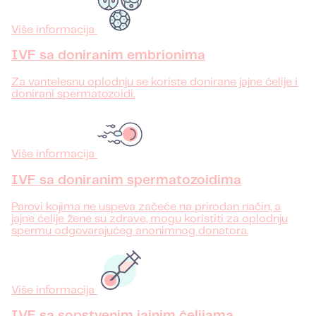
Više informacija
IVF sa doniranim embrionima
Za vantelesnu oplodnju se koriste donirane jajne ćelije i
donirani spermatozoidi.
Više informacija
IVF sa doniranim spermatozoidima
Parovi kojima ne uspeva začeće na prirodan način, a
jajne ćelije žene su zdrave, mogu koristiti za oplodnju
spermu odgovarajućeg anonimnog donatora.
Više informacija