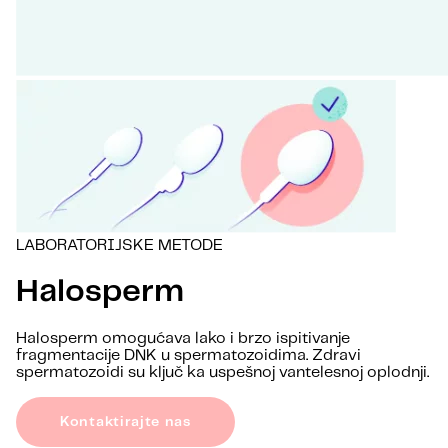
LABORATORIJSKE METODE
Halosperm
Halosperm omogućava lako i brzo ispitivanje
fragmentacije DNK u spermatozoidima. Zdravi
spermatozoidi su ključ ka uspešnoj vantelesnoj oplodnji.
Kontaktirajte nas