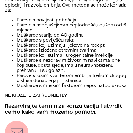
određivanje kvaliteta sjemena, jer kvalitet igra ulogu u
oplodnji i razvoju embrija. Ova metoda se može koristiti
za:
Parove s povijesti pobačaja
Parove s neobjašnjivom neplodnošću dužom od 6
mjeseci
Muškarce starije od 40 godina
Muškarce s poviješću raka
Muškarce koji uzimaju lijekove na recept
Muškarce izložene otrovnim tvarima
Muškarce koji su imali urogenitalne infekcije
Muškarce s nezdravim životnim navikama: one
koji puše, dosta sjede, imaju neuravnoteženu
prehranu ili su gojazni.
Parove s lošim kvalitetom embrija tijekom drugog
ciklusa donacije jajnih stanica
Muškarce s muškim faktorom nepoznatog uzroka
NE MOŽETE ZATRUDNJETI?
Rezervirajte termin za konzultaciju i utvrdit
ćemo kako vam možemo pomoći.