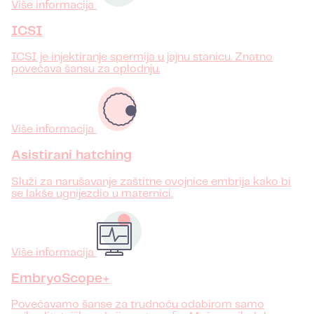
Više informacija
ICSI
ICSI je injektiranje spermija u jajnu stanicu. Znatno
povećava šansu za oplodnju.
Više informacija
Asistirani hatching
Služi za narušavanje zaštitne ovojnice embrija kako bi
se lakše ugnijezdio u maternici.
Više informacija
EmbryoScope+
Povećavamo šanse za trudnoću odabirom samo