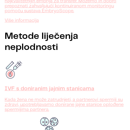
najkvalitetnijih embrija za transfer. Možemo ih dobro
prepoznati zahvaljujući kontinuiranom monitoringu
pomoću sustava EmbryoScope.
Više informacija
Metode liječenja
neplodnosti
IVF s doniranim jajnim stanicama
Kada žena ne može zatrudnjeti, a partnerovi spermiji su
zdravi, upotrebljavamo donirane jajne stanice oplođene
spermijima partnera.