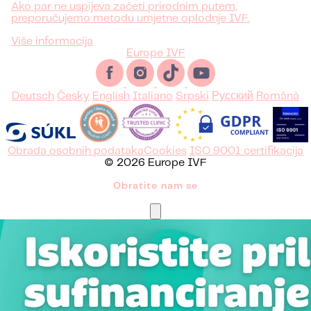
Ako par ne uspijeva začeti prirodnim putem,
preporučujemo metodu umjetne oplodnje IVF.
Više informacija
Europe IVF
Deutsch
Česky
English
Italiano
Srpski
Русский
Română
Obrada osobnih podataka
Cookies
ISO 9001 certifikacija
© 2026 Europe IVF
Obratite nam se