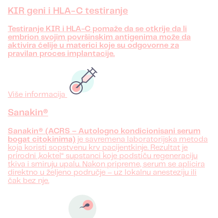
KIR geni i HLA-C testiranje
Testiranje KIR i HLA-C pomaže da se otkrije da li
embrion svojim površinskim antigenima može da
aktivira ćelije u materici koje su odgovorne za
pravilan proces implantacije.
Više informacija
Sanakin®
Sanakin® (ACRS – Autologno kondicionisani serum
bogat citokinima)
je savremena laboratorijska metoda
koja koristi sopstvenu krv pacijentkinje. Rezultat je
prirodni „koktel“ supstanci koje podstiču regeneraciju
tkiva i smiruju upalu. Nakon pripreme, serum se aplicira
direktno u željeno područje – uz lokalnu anesteziju ili
čak bez nje.