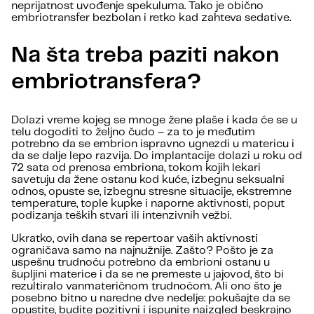
neprijatnost uvođenje spekuluma. Tako je obično
embriotransfer bezbolan i retko kad zahteva sedative.
Na šta treba paziti nakon
embriotransfera?
Dolazi vreme kojeg se mnoge žene plaše i kada će se u
telu dogoditi to željno čudo – za to je međutim
potrebno da se embrion ispravno ugnezdi u matericu i
da se dalje lepo razvija. Do implantacije dolazi u roku od
72 sata od prenosa embriona, tokom kojih lekari
savetuju da žene ostanu kod kuće, izbegnu seksualni
odnos, opuste se, izbegnu stresne situacije, ekstremne
temperature, tople kupke i naporne aktivnosti, poput
podizanja teških stvari ili intenzivnih vežbi.
Ukratko, ovih dana se repertoar vaših aktivnosti
ograničava samo na najnužnije. Zašto? Pošto je za
uspešnu trudnoću potrebno da embrioni ostanu u
šupljini materice i da se ne premeste u jajovod, što bi
rezultiralo vanmateričnom trudnoćom. Ali ono što je
posebno bitno u naredne dve nedelje: pokušajte da se
opustite, budite pozitivni i ispunite naizgled beskrajno