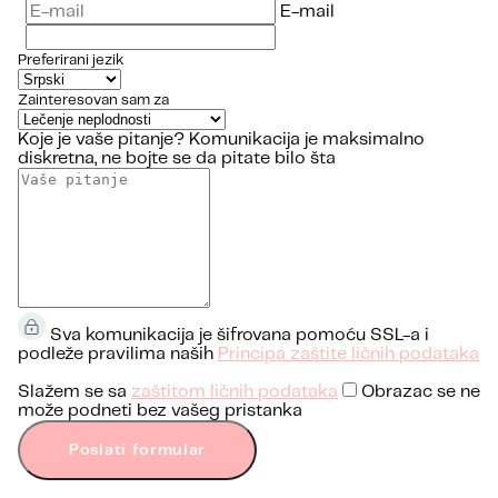
E-mail
Preferirani jezik
Zainteresovan sam za
Koje je vaše pitanje?
Komunikacija je maksimalno
diskretna, ne bojte se da pitate bilo šta
Sva komunikacija je šifrovana pomoću SSL-a i
podleže pravilima naših
Principa zaštite ličnih podataka
Slažem se sa
zaštitom ličnih podataka
Obrazac se ne
može podneti bez vašeg pristanka
Poslati formular