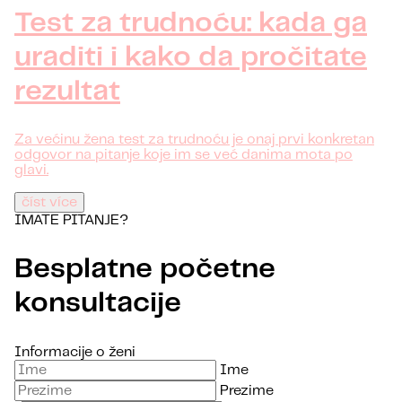
Test za trudnoću: kada ga
uraditi i kako da pročitate
rezultat
Za većinu žena test za trudnoću je onaj prvi konkretan
odgovor na pitanje koje im se već danima mota po
glavi.
číst více
IMATE PITANJE?
Besplatne početne
konsultacije
Informacije o ženi
Ime
Prezime