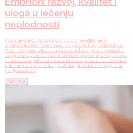
Embrion: razvoj, kvalitet i
uloga u lečenju
neplodnosti
Prvih nekoliko dana nakon oplodnje odlučuje o
iznenađujuće mnogo toga. Za parove koji prolaze kroz
VTO (IVF), veći deo onoga što će kasnije biti presudno
odigra se upravo u tom sićušnom vremenskom prozoru
— i baš zato je korisno razumeti šta je embrion zapravo,
kako se razvija i zašto ga stručnjaci u laboratoriji tako
pažljivo prate.
číst více