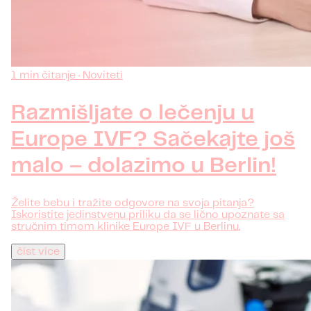
1 min čitanje · Noviteti
Razmišljate o lečenju u
Europe IVF? Sačekajte još
malo – dolazimo u Berlin!
Želite bebu i tražite odgovore na svoja pitanja?
Iskoristite jedinstvenu priliku da se lično upoznate sa
stručnim timom klinike Europe IVF u Berlinu.
číst více