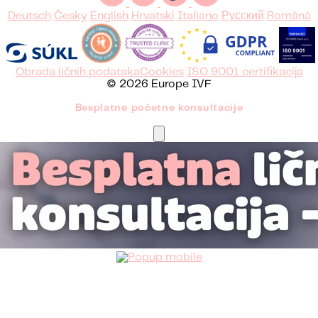
Deutsch
Česky
English
Hrvatski
Italiano
Русский
Română
Obrada ličnih podataka
Cookies
ISO 9001 certifikacija
© 2026 Europe IVF
Besplatne početne konsultacije