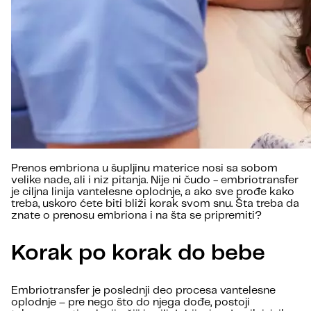
Prenos embriona u šupljinu materice nosi sa sobom
velike nade, ali i niz pitanja. Nije ni čudo - embriotransfer
je ciljna linija vantelesne oplodnje, a ako sve prođe kako
treba, uskoro ćete biti bliži korak svom snu. Šta treba da
znate o prenosu embriona i na šta se pripremiti?
Korak po korak do bebe
Embriotransfer je poslednji deo procesa vantelesne
oplodnje – pre nego što do njega dođe, postoji