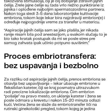
takozvana stimulacija, čiji je cilj dobijanje zdravih jajnih
ćelija. Zrele jajne ćelije su tada vrlo nežno punktirane iz
jajnika i oplođene najboljim spermatozoidima partnera.
Nakon toga sledi 3-5 dana laboratorijske kultivacije
embriona, tokom koje lekar bira najzdraviji embrion(e) i
određuje najpogodnije vreme za transfer u matericu.
“Aspiracije jajnih ćelija sam se jako plašila, jer nikada
ranije nisam bila pod anestezijom, u svakom slučaju to je
bio tako kratak postupak da mi se posle stres pre
samog zahvata ipak učinio potpuno suvišnim.”
Proces embriotransfera:
bez uspavanja i bezbolno
Za razliku od aspiracije jajnih ćelija, prenos embriona se
obavlja bez uspavljivanja – lekar ubacuje embrione u
fleksibilan kateter, čiji se kraj posmatra ultrazvukom
radi precizne lokalizacije embriona. Čim embrion
“pošalje” na pravo mesto, on uklanja kateter i žena se
posle odmara u krevetu i nakon 15-20 minuta odlazi
kući. Većina žena se slaže da embriotransfer liči na
rutinski ginekološki pregled, tokom kojeg je jedina