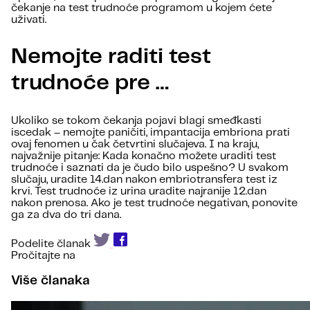
čekanje na test trudnoće programom u kojem ćete
uživati.
Nemojte raditi test
trudnoće pre …
Ukoliko se tokom čekanja pojavi blagi smeđkasti
iscedak – nemojte paničiti, impantacija embriona prati
ovaj fenomen u čak četvrtini slučajeva. I na kraju,
najvažnije pitanje: Kada konačno možete uraditi test
trudnoće i saznati da je čudo bilo uspešno? U svakom
slučaju, uradite 14.dan nakon embriotransfera test iz
krvi. Test trudnoće iz urina uradite najranije 12.dan
nakon prenosa. Ako je test trudnoće negativan, ponovite
ga za dva do tri dana.
Podelite članak
Pročitajte na
Više članaka